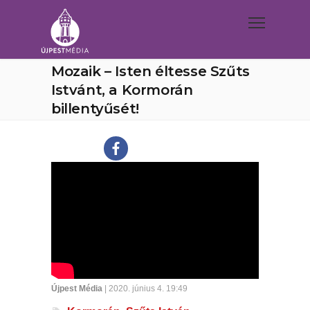
Mozaik – Isten éltesse Szűts
Istvánt, a Kormorán
billentyűsét!
Újpest Média
| 2020. június 4. 19:49