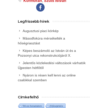
Kormorán
,
Szűts István
Legfrissebb hírek
Augusztusi piaci körkép
Másodfokúra mérsékelték a
hőségriasztást
Képes beszámoló az István út és a
Pozsonyi utca rekonstrukciójáról X.
Jelentős közlekedési változások várhatók
Újpesten hétfőtől
Nyáron is résen kell lenni az online
csalókkal szemben
Címkefelhő
'56-os forradalom
(V)észjelzés