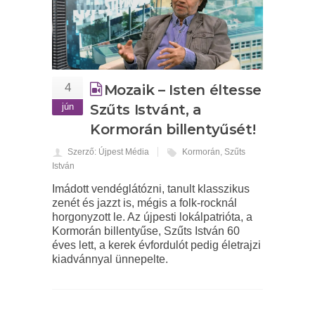
4
Mozaik – Isten éltesse
jún
Szűts Istvánt, a
Kormorán billentyűsét!
Szerző: Újpest Média
Kormorán
,
Szűts
István
Imádott vendéglátózni, tanult klasszikus
zenét és jazzt is, mégis a folk-rocknál
horgonyzott le. Az újpesti lokálpatrióta, a
Kormorán billentyűse, Szűts István 60
éves lett, a kerek évfordulót pedig életrajzi
kiadvánnyal ünnepelte.