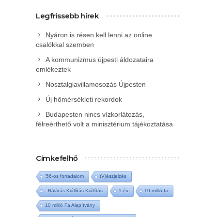
Legfrissebb hírek
Nyáron is résen kell lenni az online
csalókkal szemben
A kommunizmus újpesti áldozataira
emlékeztek
Nosztalgiavillamosozás Újpesten
Új hőmérsékleti rekordok
Budapesten nincs vízkorlátozás,
félreérthető volt a minisztérium tájékoztatása
Címkefelhő
'56-os forradalom
(V)észjelzés
- Rálátás Kiállítás Kiállítás
1 év
10 millió fa
10 millió Fa Alapítvány