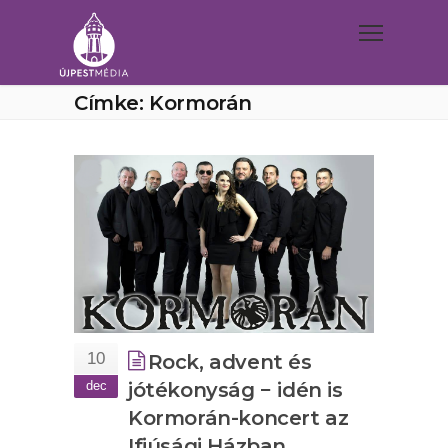
Címke: Kormorán
10
Rock, advent és
dec
jótékonyság − idén is
Kormorán-koncert az
Ifjúsági Házban