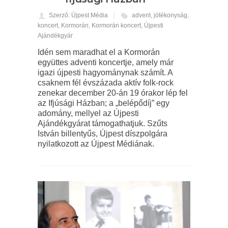
Szerző: Újpest Média
advent
,
jótékonyság
,
koncert
,
Kormorán
,
Kormorán koncert
,
Újpesti
Ajándékgyár
Idén sem maradhat el a Kormorán
együttes adventi koncertje, amely már
igazi újpesti hagyománynak számít. A
csaknem fél évszázada aktív folk-rock
zenekar december 20-án 19 órakor lép fel
az Ifjúsági Házban; a „belépődíj” egy
adomány, mellyel az Újpesti
Ajándékgyárat támogathatjuk. Szűts
István billentyűs, Újpest díszpolgára
nyilatkozott az Újpest Médiának.