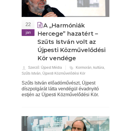
22
A „Harmóniák
jan
Hercege” hazatért –
Szűts István volt az
Újpesti Közművelődési
Kör vendége
Szerző: Újpest Média
Kormorán
,
kultúra
,
Szűts István
,
Újpesti Közművelődési Kör
Szűts István előadóművészt, Újpest
díszpolgárát látta vendégül évadnyitó
estjén az Újpesti Közművelődési Kör.