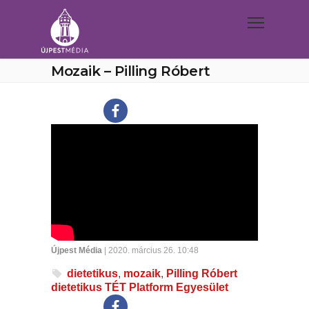
Mozaik – Pilling Róbert
Újpest Média
| 2020. március 26. 10:48
dietetikus
,
mozaik
,
Pilling Róbert
dietetikus TÉT Platform Egyesület