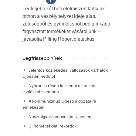
Legfeljebb két heti élelmiszert tartsunk
otthon a veszélyhelyzet ideje alatt,
zöldségből és gyümölcsből pedig inkább
fagyasztott termékeket vásároljunk –
javasolja Pilling Róbert dietetikus.
Legfrissebb hírek
Jelentős közlekedési változások várhatók
Újpesten hétfőtől
Nyáron is résen kell lenni az online
csalókkal szemben
A kommunizmus újpesti áldozataira
emlékeztek
Nosztalgiavillamosozás Újpesten
Új hőmérsékleti rekordok