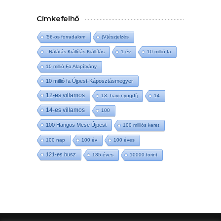
Címkefelhő
'56-os forradalom
(V)észjelzés
- Rálátás Kiállítás Kiállítás
1 év
10 millió fa
10 millió Fa Alapítvány
10 millió fa Újpest-Káposztásmegyer
12-es villamos
13. havi nyugdíj
14
14-es villamos
100
100 Hangos Mese Újpest
100 milliós keret
100 nap
100 év
100 éves
121-es busz
135 éves
10000 forint