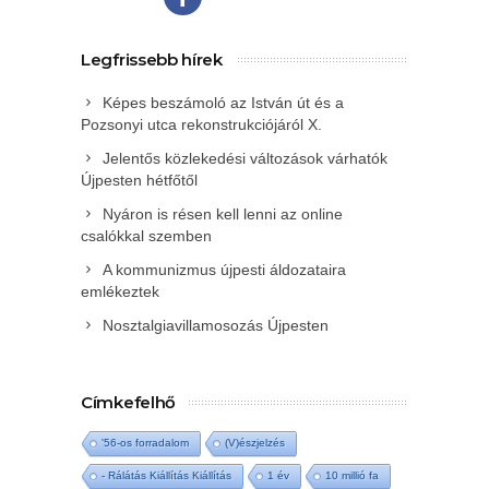
Legfrissebb hírek
Képes beszámoló az István út és a
Pozsonyi utca rekonstrukciójáról X.
Jelentős közlekedési változások várhatók
Újpesten hétfőtől
Nyáron is résen kell lenni az online
csalókkal szemben
A kommunizmus újpesti áldozataira
emlékeztek
Nosztalgiavillamosozás Újpesten
Címkefelhő
'56-os forradalom
(V)észjelzés
- Rálátás Kiállítás Kiállítás
1 év
10 millió fa