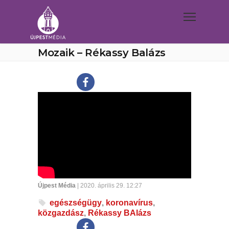
Mozaik – Rékassy Balázs
Újpest Média
| 2020. április 29. 12:27
egészségügy
,
koronavírus
,
közgazdász
,
Rékassy BAlázs