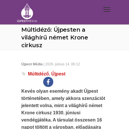
Múltidéző: Újpesten a
világhírű német Krone
cirkusz
Újpest Média
| 2026. június 14. 06:12
Múltidéző
,
Újpest
Kevés olyan esemény akadt Újpest
történetében, amely akkora szenzációt
jelentett volna, mint a világhírű német
Krone cirkusz 1930. júniusi
vendégjátéka. A társulat összesen 16
napot töltött a városban, előadásaira