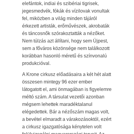
elefántok, indiai és szibériai tigrisek,
jegesmedvék, fókák és vízilovak vonultak
fel, miközben a világ minden tájáról
érkezett artisták, erőművészek, akrobaták
és táncosnők szórakoztatták a nézőket.
Nem túlzás azt állítani, hogy sem Újpest,
sem a főváros közönsége nem találkozott
korábban hasonló méretű és színvonalú
produkcióval.
A Krone cirkusz előadásaira a két hét alatt
összesen mintegy 96 ezer ember
látogatott el, ami önmagában is figyelemre
méltó szám. A társulat vezetői azonban
mégsem lehettek maradéktalanul
elégedettek. Bár a nézőszám magas volt,
a bevétel elmaradt a várakozásoktól, ezért
a cirkusz igazgatósága kénytelen volt