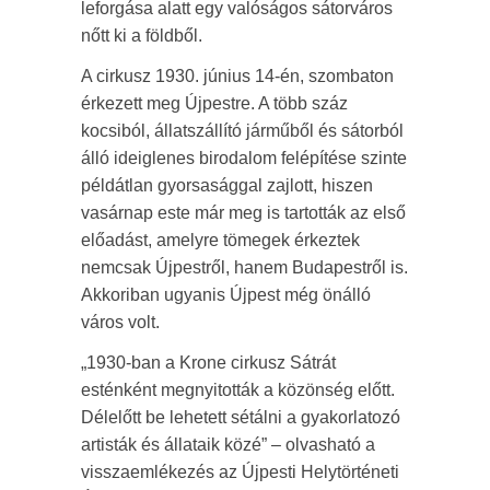
leforgása alatt egy valóságos sátorváros
nőtt ki a földből.
A cirkusz 1930. június 14-én, szombaton
érkezett meg Újpestre. A több száz
kocsiból, állatszállító járműből és sátorból
álló ideiglenes birodalom felépítése szinte
példátlan gyorsasággal zajlott, hiszen
vasárnap este már meg is tartották az első
előadást, amelyre tömegek érkeztek
nemcsak Újpestről, hanem Budapestről is.
Akkoriban ugyanis Újpest még önálló
város volt.
„1930-ban a Krone cirkusz Sátrát
esténként megnyitották a közönség előtt.
Délelőtt be lehetett sétálni a gyakorlatozó
artisták és állataik közé” – olvasható a
visszaemlékezés az Újpesti Helytörténeti