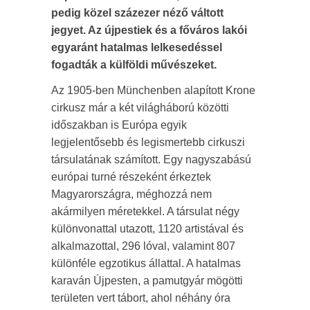
pedig közel százezer néző váltott
jegyet. Az újpestiek és a főváros lakói
egyaránt hatalmas lelkesedéssel
fogadták a külföldi művészeket.
Az 1905-ben Münchenben alapított Krone
cirkusz már a két világháború közötti
időszakban is Európa egyik
legjelentősebb és legismertebb cirkuszi
társulatának számított. Egy nagyszabású
európai turné részeként érkeztek
Magyarországra, méghozzá nem
akármilyen méretekkel. A társulat négy
különvonattal utazott, 1120 artistával és
alkalmazottal, 296 lóval, valamint 807
különféle egzotikus állattal. A hatalmas
karaván Újpesten, a pamutgyár mögötti
területen vert tábort, ahol néhány óra