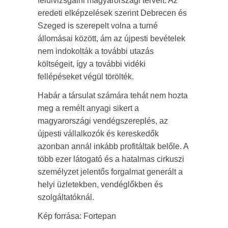
felülvizsgálni magyarországi terveit. Az
eredeti elképzelések szerint Debrecen és
Szeged is szerepelt volna a turné
állomásai között, ám az újpesti bevételek
nem indokolták a további utazás
költségeit, így a további vidéki
fellépéseket végül törölték.
Habár a társulat számára tehát nem hozta
meg a remélt anyagi sikert a
magyarországi vendégszereplés, az
újpesti vállalkozók és kereskedők
azonban annál inkább profitáltak belőle. A
több ezer látogató és a hatalmas cirkuszi
személyzet jelentős forgalmat generált a
helyi üzletekben, vendéglőkben és
szolgáltatóknál.
Kép forrása: Fortepan