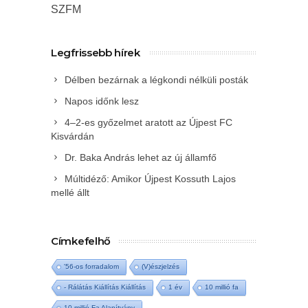
SZFM
Legfrissebb hírek
Délben bezárnak a légkondi nélküli posták
Napos időnk lesz
4–2-es győzelmet aratott az Újpest FC
Kisvárdán
Dr. Baka András lehet az új államfő
Múltidéző: Amikor Újpest Kossuth Lajos
mellé állt
Címkefelhő
'56-os forradalom
(V)észjelzés
- Rálátás Kiállítás Kiállítás
1 év
10 millió fa
10 millió Fa Alapítvány