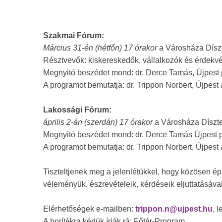
Szakmai Fórum:
Március 31-én
(hétfőn) 17 órakor
a Városháza Díszt
Résztvevők: kiskereskedők, vállalkozók és érdekvé
Megnyitó beszédet mond: dr. Derce Tamás, Újpest 
A programot bemutatja: dr. Trippon Norbert, Újpest
Lakossági Fórum:
április 2-án (szerdán) 17 órakor
a Városháza Díszte
Megnyitó beszédet mond: dr. Derce Tamás Újpest 
A programot bemutatja: dr. Trippon Norbert, Újpest
Tiszteltjenek meg a jelenlétükkel, hogy közösen ép
véleményük, észrevételeik, kérdéseik eljuttatásával
Elérhetőségek e-mailben:
trippon.n@ujpest.hu
, 
A borítékra kérjük írják rá: Főtér-Program