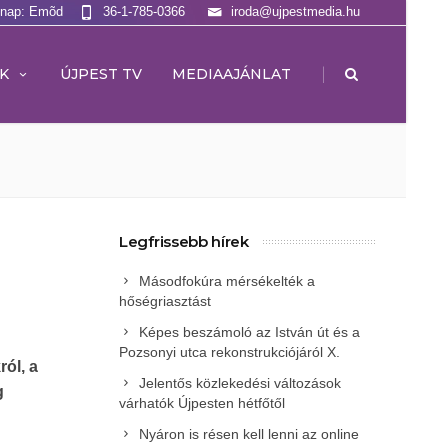
lnap: Emõd
36-1-785-0366
iroda@ujpestmedia.hu
|
K
ÚJPEST TV
MEDIAAJÁNLAT
Legfrissebb hírek
Másodfokúra mérsékelték a
hőségriasztást
Képes beszámoló az István út és a
Pozsonyi utca rekonstrukciójáról X.
ól, a
Jelentős közlekedési változások
g
várhatók Újpesten hétfőtől
Nyáron is résen kell lenni az online