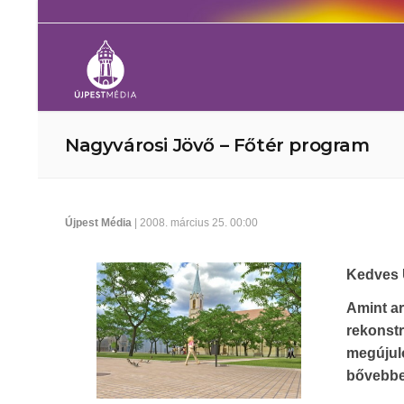
Nagyvárosi Jövő – Főtér program
Újpest Média
| 2008. március 25. 00:00
Kedves 
Amint ar
rekonstr
megújuló
bővebbe