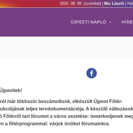
2026. 08. 08. (szombat) |
Ma: László
| Ho
ÚJPESTI NAPLÓ
HÍRE
Újpestiek!
ról már többször beszámoltunk, elkészült Újpest Főtér-
ukciójának teljes tervdokumentációja. A készülő változásokr
 Főtérről tart fórumot a város vezetése: ismerkedjenek me
n a főtérprogrammal: várjuk önöket fórumainkra.