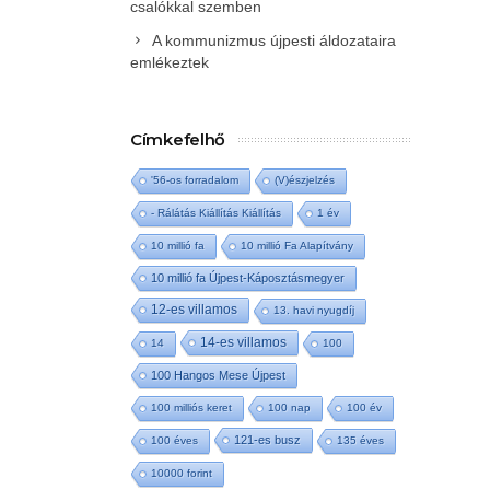
csalókkal szemben
A kommunizmus újpesti áldozataira
emlékeztek
Címkefelhő
'56-os forradalom
(V)észjelzés
- Rálátás Kiállítás Kiállítás
1 év
10 millió fa
10 millió Fa Alapítvány
10 millió fa Újpest-Káposztásmegyer
12-es villamos
13. havi nyugdíj
14-es villamos
14
100
100 Hangos Mese Újpest
100 milliós keret
100 nap
100 év
121-es busz
100 éves
135 éves
10000 forint