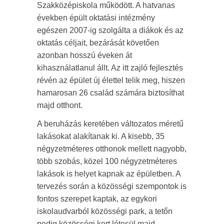
Szakközépiskola működött. A hatvanas
években épült oktatási intézmény
egészen 2007-ig szolgálta a diákok és az
oktatás céljait, bezárását követően
azonban hosszú éveken át
kihasználatlanul állt. Az itt zajló fejlesztés
révén az épület új élettel telik meg, hiszen
hamarosan 26 család számára biztosíthat
majd otthont.
A beruházás keretében változatos méretű
lakásokat alakítanak ki. A kisebb, 35
négyzetméteres otthonok mellett nagyobb,
több szobás, közel 100 négyzetméteres
lakások is helyet kapnak az épületben. A
tervezés során a közösségi szempontok is
fontos szerepet kaptak, az egykori
iskolaudvarból közösségi park, a tetőn
pedig közösségi kert létesül majd.