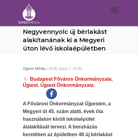
Negyvennyolc új bérlakást
alakítanának ki a Megyeri
úton lévő iskolaépületben
Újpest Média
| 2026. július 7. 15:05
Budapest Főváros Önkormányzata
,
Újpest
,
Újpest Önkormányzata
A Fővárosi Önkormányzat Újpesten, a
Megyeri út 45. szám alatti, évek óta
használaton kívüli iskolaépület
átalakítását tervezi. A beruházás
keretében az épületben 48 új bérlakást