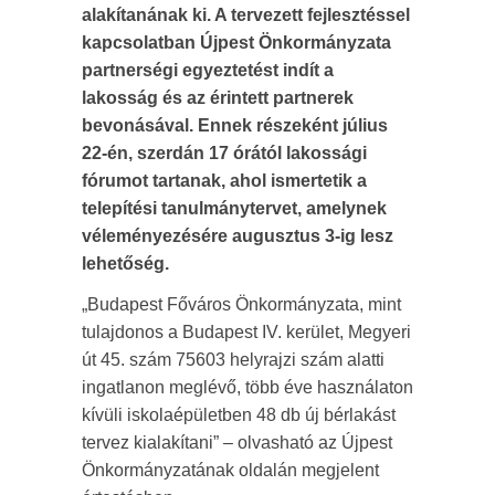
alakítanának ki. A tervezett fejlesztéssel
kapcsolatban Újpest Önkormányzata
partnerségi egyeztetést indít a
lakosság és az érintett partnerek
bevonásával. Ennek részeként július
22-én, szerdán 17 órától lakossági
fórumot tartanak, ahol ismertetik a
telepítési tanulmánytervet, amelynek
véleményezésére augusztus 3-ig lesz
lehetőség.
„Budapest Főváros Önkormányzata, mint
tulajdonos a Budapest IV. kerület, Megyeri
út 45. szám 75603 helyrajzi szám alatti
ingatlanon meglévő, több éve használaton
kívüli iskolaépületben 48 db új bérlakást
tervez kialakítani” – olvasható az Újpest
Önkormányzatának oldalán megjelent