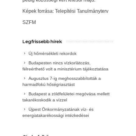
Képek forrása: Telepítési Tanulmányterv
SZFM
Legfrissebb hírek
Új hőmérsékleti rekordok
Budapesten nincs vízkorlátozás,
félreérthető volt a minisztérium tájékoztatása
Augusztus 7-ig meghosszabbították a
harmadfokú hőségriasztást
Budapest a zöldfelületei megóvása mellett
takarékoskodik a vízzel
Újpest Önkormányzatának víz- és
energiatakarékossági intézkedései