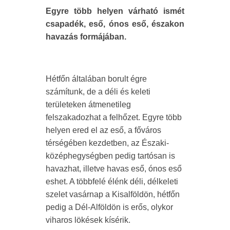
Egyre több helyen várható ismét
csapadék, eső, ónos eső, északon
havazás formájában.
Hétfőn általában borult égre
számítunk, de a déli és keleti
területeken átmenetileg
felszakadozhat a felhőzet. Egyre több
helyen ered el az eső, a főváros
térségében kezdetben, az Északi-
középhegységben pedig tartósan is
havazhat, illetve havas eső, ónos eső
eshet. A többfelé élénk déli, délkeleti
szelet vasárnap a Kisalföldön, hétfőn
pedig a Dél-Alföldön is erős, olykor
viharos lökések kísérik.