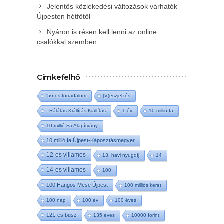
Jelentős közlekedési változások várhatók
Újpesten hétfőtől
Nyáron is résen kell lenni az online
csalókkal szemben
Címkefelhő
'56-os forradalom
(V)észjelzés
- Rálátás Kiállítás Kiállítás
1 év
10 millió fa
10 millió Fa Alapítvány
10 millió fa Újpest-Káposztásmegyer
12-es villamos
13. havi nyugdíj
14
14-es villamos
100
100 Hangos Mese Újpest
100 milliós keret
100 nap
100 év
100 éves
121-es busz
135 éves
10000 forint