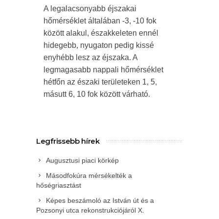
A legalacsonyabb éjszakai
hőmérséklet általában -3, -10 fok
között alakul, északkeleten ennél
hidegebb, nyugaton pedig kissé
enyhébb lesz az éjszaka. A
legmagasabb nappali hőmérséklet
hétfőn az északi területeken 1, 5,
másutt 6, 10 fok között várható.
Legfrissebb hírek
Augusztusi piaci körkép
Másodfokúra mérsékelték a
hőségriasztást
Képes beszámoló az István út és a
Pozsonyi utca rekonstrukciójáról X.