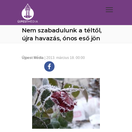
Nem szabadulunk a téltől,
újra havazás, ónos eső jön
Újpest Média
| 2013. március 18. 00:00