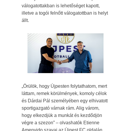
válogatottakban is lehetőséget kapott,
illetve a togói felnőtt válogatottban is helyt
állt.
„Örülök, hogy Újpesten folytathatom, mert
láttam, remek körülmények, komoly célok
és Dárdai Pál személyében egy elhivatott
sportigazgató várnak rám. Alig várom,
hogy elkezdjük a munkát és kezdődjön
végre a szezon” – olvashatók Etienne
Amenyido szavai az Újpest FC oldalán.