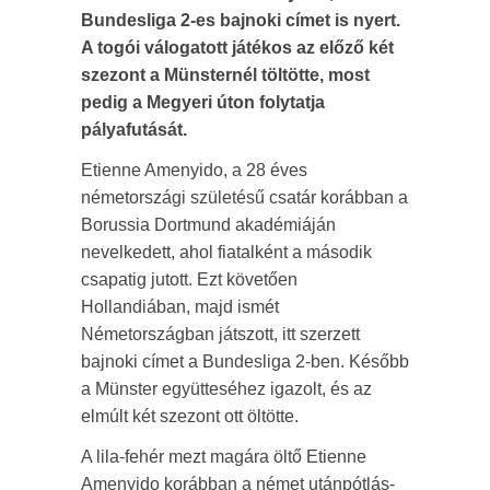
Bundesliga 2-es bajnoki címet is nyert.
A togói válogatott játékos az előző két
szezont a Münsternél töltötte, most
pedig a Megyeri úton folytatja
pályafutását.
Etienne Amenyido, a 28 éves
németországi születésű csatár korábban a
Borussia Dortmund akadémiáján
nevelkedett, ahol fiatalként a második
csapatig jutott. Ezt követően
Hollandiában, majd ismét
Németországban játszott, itt szerzett
bajnoki címet a Bundesliga 2-ben. Később
a Münster együtteséhez igazolt, és az
elmúlt két szezont ott öltötte.
A lila-fehér mezt magára öltő Etienne
Amenyido korábban a német utánpótlás-