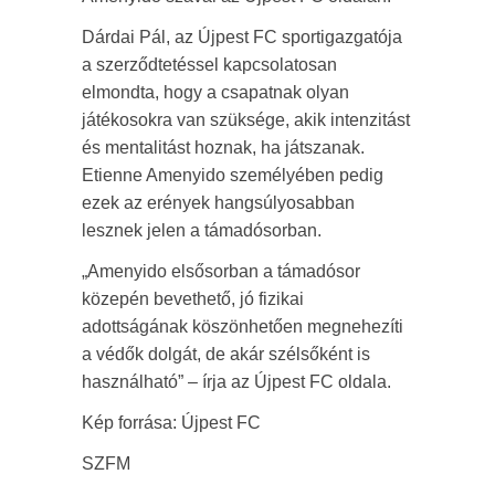
Dárdai Pál, az Újpest FC sportigazgatója
a szerződtetéssel kapcsolatosan
elmondta, hogy a csapatnak olyan
játékosokra van szüksége, akik intenzitást
és mentalitást hoznak, ha játszanak.
Etienne Amenyido személyében pedig
ezek az erények hangsúlyosabban
lesznek jelen a támadósorban.
„Amenyido elsősorban a támadósor
közepén bevethető, jó fizikai
adottságának köszönhetően megnehezíti
a védők dolgát, de akár szélsőként is
használható” – írja az Újpest FC oldala.
Kép forrása: Újpest FC
SZFM