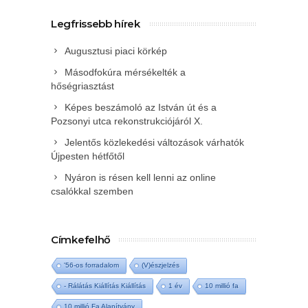
Legfrissebb hírek
Augusztusi piaci körkép
Másodfokúra mérsékelték a
hőségriasztást
Képes beszámoló az István út és a
Pozsonyi utca rekonstrukciójáról X.
Jelentős közlekedési változások várhatók
Újpesten hétfőtől
Nyáron is résen kell lenni az online
csalókkal szemben
Címkefelhő
'56-os forradalom
(V)észjelzés
- Rálátás Kiállítás Kiállítás
1 év
10 millió fa
10 millió Fa Alapítvány