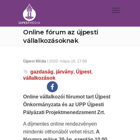
Online fórum az újpesti
vállalkozásoknak
Újpest Média
| 2020. május 16. 17:09
gazdaság
,
járvány
,
Újpest
,
vállalkozások
Online vállalkozói fórumot tart Újpest
Önkormányzata és az UPP Újpesti
Pályázati Projektmenedzsment Zrt.
A díjmentes online rendezvényen
mindenki otthonából vehet részt.
A
fórumra május 20-án, szerdán 10.00