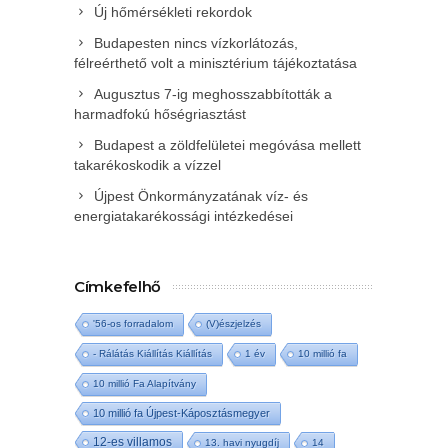
Új hőmérsékleti rekordok
Budapesten nincs vízkorlátozás,
félreérthető volt a minisztérium tájékoztatása
Augusztus 7-ig meghosszabbították a
harmadfokú hőségriasztást
Budapest a zöldfelületei megóvása mellett
takarékoskodik a vízzel
Újpest Önkormányzatának víz- és
energiatakarékossági intézkedései
Címkefelhő
'56-os forradalom
(V)észjelzés
- Rálátás Kiállítás Kiállítás
1 év
10 millió fa
10 millió Fa Alapítvány
10 millió fa Újpest-Káposztásmegyer
12-es villamos
13. havi nyugdíj
14