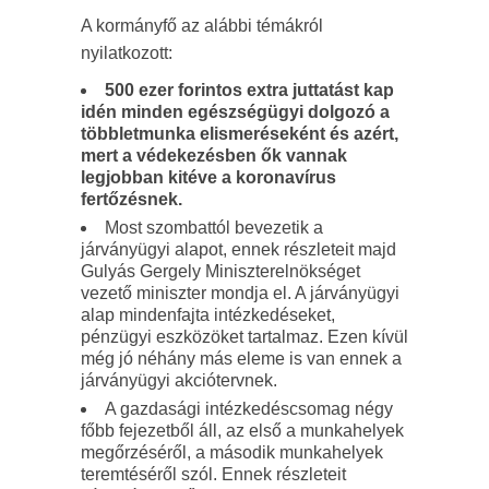
A kormányfő az alábbi témákról
nyilatkozott:
500 ezer forintos extra juttatást kap
idén minden egészségügyi dolgozó a
többletmunka elismeréseként és azért,
mert a védekezésben ők vannak
legjobban kitéve a koronavírus
fertőzésnek.
Most szombattól bevezetik a
járványügyi alapot, ennek részleteit majd
Gulyás Gergely Miniszterelnökséget
vezető miniszter mondja el. A járványügyi
alap mindenfajta intézkedéseket,
pénzügyi eszközöket tartalmaz. Ezen kívül
még jó néhány más eleme is van ennek a
járványügyi akciótervnek.
A gazdasági intézkedéscsomag négy
főbb fejezetből áll, az első a munkahelyek
megőrzéséről, a második munkahelyek
teremtéséről szól. Ennek részleteit