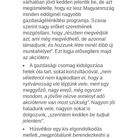
várhatóan jövő kedden jelentik be, de azt
megismételte, hogy ez lesz Magyarország
minden eddiginél nagyobb
gazdaságélénkítési programja. Szavai
szerint nagy erőket szeretnének
mozgósítani, hogy
„részben megvédjük
azt, ami még megvédhető, de azonnal
támadjunk, és hozzunk létre minél több új
munkahelyet”
. Ezt fogja elősegíteni majd
az akcióterv.
A gazdasági csomag kidolgozása
hetek óta tart, sokat konzultációval,
„nem
véletlenül nem kapkodtam el, hogy a
nyilvánosság elé lépjünk vele, mert egy
meggyőző, nagy erejű, még egyszer
mondom, a jövőre nézve reményt adó
akciótervre van most szükség”
. Nagyon jól
haladunk vele, nagyon sokat is
dolgozunk,
„szerintem kedden be tudjuk
jelenteni”
.
Húsvétkor egy kis elgondolkodás
mellett
„megpróbálunk berendezkedni a