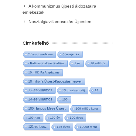
A kommunizmus újpesti áldozataira
emlékeztek
Nosztalgiavillamosozás Újpesten
Címkefelhő
'56-os forradalom
(V)észjelzés
- Rálátás Kiállítás Kiállítás
1 év
10 millió fa
10 millió Fa Alapítvány
10 millió fa Újpest-Káposztásmegyer
12-es villamos
13. havi nyugdíj
14
14-es villamos
100
100 Hangos Mese Újpest
100 milliós keret
100 nap
100 év
100 éves
121-es busz
135 éves
10000 forint