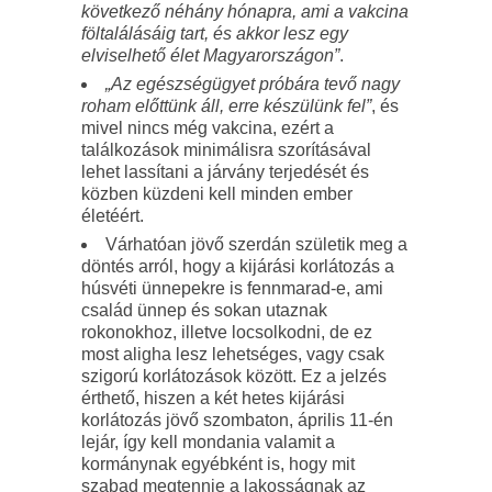
következő néhány hónapra, ami a vakcina
föltalálásáig tart, és akkor lesz egy
elviselhető élet Magyarországon”
.
„Az egészségügyet próbára tevő nagy
roham előttünk áll, erre készülünk fel”
, és
mivel nincs még vakcina, ezért a
találkozások minimálisra szorításával
lehet lassítani a járvány terjedését és
közben küzdeni kell minden ember
életéért.
Várhatóan jövő szerdán születik meg a
döntés arról, hogy a kijárási korlátozás a
húsvéti ünnepekre is fennmarad-e, ami
család ünnep és sokan utaznak
rokonokhoz, illetve locsolkodni, de ez
most aligha lesz lehetséges, vagy csak
szigorú korlátozások között. Ez a jelzés
érthető, hiszen a két hetes kijárási
korlátozás jövő szombaton, április 11-én
lejár, így kell mondania valamit a
kormánynak egyébként is, hogy mit
szabad megtennie a lakosságnak az