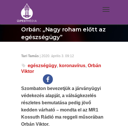
Orbán: „Nagy roham előtt az
egészségügy”
Tari Tamás
| 2020. április 3. 09:12
egészségügy
,
koronavírus
,
Orbán
Viktor
Szombaton bevezetjük a járványügyi
védekezés alapját, a válságkezelés
részletes bemutatása pedig jövő
kedden várható – mondta el az MR1
Kossuth Rádió ma reggeli műsorában
Orbán Viktor.