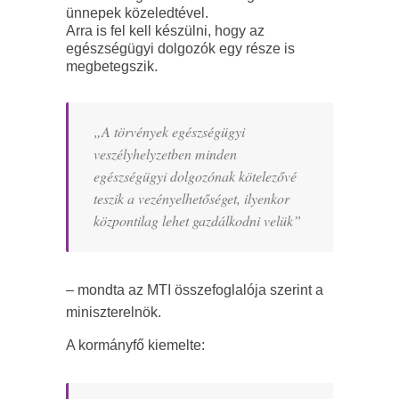
ünnepek közeledtével.
Arra is fel kell készülni, hogy az
egészségügyi dolgozók egy része is
megbetegszik.
„A törvények egészségügyi
veszélyhelyzetben minden
egészségügyi dolgozónak kötelezővé
teszik a vezényelhetőséget, ilyenkor
központilag lehet gazdálkodni velük”
– mondta az MTI összefoglalója szerint a
miniszterelnök.
A kormányfő kiemelte: