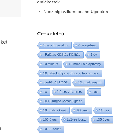
emlékeztek
Nosztalgiavillamosozás Újpesten
Címkefelhő
eket
'56-os forradalom
(V)észjelzés
- Rálátás Kiállítás Kiállítás
1 év
10 millió fa
10 millió Fa Alapítvány
10 millió fa Újpest-Káposztásmegyer
12-es villamos
13. havi nyugdíj
14-es villamos
14
100
100 Hangos Mese Újpest
100 milliós keret
100 nap
100 év
121-es busz
100 éves
135 éves
t.
10000 forint