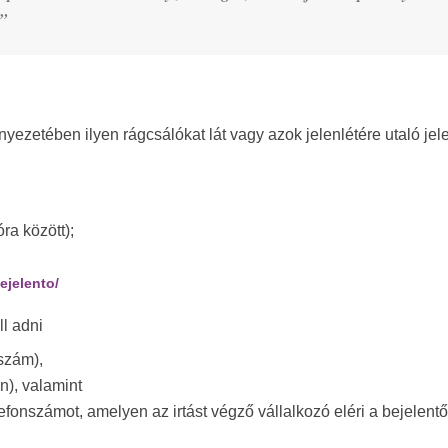
t”
nyezetében ilyen rágcsálókat lát vagy azok jelenlétére utaló jel
a között);
ejelento/
l adni
zszám),
en), valamint
efonszámot, amelyen az irtást végző vállalkozó eléri a bejelentő