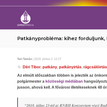
Patkányprobléma: kihez forduljunk, 
Tari Tamás
| 2020. június 2. 12:27
Déri Tibor
,
patkány
,
patkányirtás
,
rágcsálóirtás
Az elmúlt időszakban többen is jelezték az önkorm
polgármester a
közösségi médiában
hangsúlyozta
jusson, ahová kell. A fővárosi illetékeseknek 48 ór
“2018. július 23-tól az RNBH Konzorcium végzi Bu