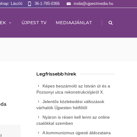
olnap: László
36-1-785-0366
iroda@ujpestmedia.hu
|
EK
ÚJPEST TV
MEDIAAJÁNLAT
Legfrissebb hírek
Képes beszámoló az István út és a
Pozsonyi utca rekonstrukciójáról X.
Jelentős közlekedési változások
oda
várhatók Újpesten hétfőtől
Nyáron is résen kell lenni az online
csalókkal szemben
A kommunizmus újpesti áldozataira
s