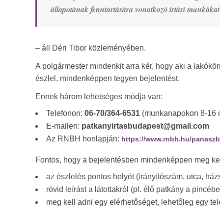
állapotának fenntartására vonatkozó irtási munkáka
– áll Déri Tibor közleményében.
A polgármester mindenkit arra kér, hogy aki a lakókör
észlel, mindenképpen tegyen bejelentést.
Ennek három lehetséges módja van:
Telefonon:
06-70/364-6531
(munkanapokon 8-16 ór
E-mailen:
patkanyirtasbudapest@gmail.com
Az RNBH honlapján:
https://www.rnbh.hu/panaszb
Fontos, hogy a bejelentésben mindenképpen meg kel
az észlelés pontos helyét (irányítószám, utca, há
rövid leírást a látottakról (pl. élő patkány a pincéb
meg kell adni egy elérhetőséget, lehetőleg egy tel