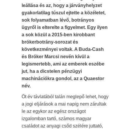
leállása és az, hogy a járványhelyzet
gyakorlatilag túszul ejtette a közéletet,
sok folyamatban lévő, botrányos
ügyről is elterelte a figyelmet. Egy ilyen
a sok közül a 2015-ben kirobbant
brókerbotrány-sorozat és
következményei voltak. A Buda-Cash
és Bróker Marcsi nevén kívül a
legismertebb, ami az emberek eszébe
jut, ha a dicstelen pénzügyi
machinációkra gondol, az a Quaestor
név.
Öt év távlatából talán meglepő lehet, hogy
a jogi eljárások a mai napig nem zárultak
le az egykor az egész országot
izgalomban tartó, számos magyar
családot az anyagi csőd szélére juttató,