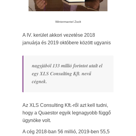
Wintermantel Zsolt
A IV. kerület akkori vezetése 2018
januárja és 2019 októbere között ugyanis
nagyjából 133 millió forintot utalt el
egy XLS Consulting Kft. nevű
cégnek.
Az XLS Consulting Kft.-ről azt kell tudni,
hogy a Quaestor egyik legnagyobb függő
ügynöke volt.
A cég 2018-ban 56 millió, 2019-ben 55,5