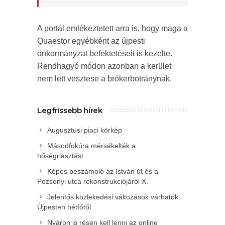
A portál emlékeztetett arra is, hogy maga a
Quaestor egyébként az újpesti
önkormányzat befektetéseit is kezelte.
Rendhagyó módon azonban a kerület
nem lett vesztese a brókerbotránynak.
Legfrissebb hírek
Augusztusi piaci körkép
Másodfokúra mérsékelték a
hőségriasztást
Képes beszámoló az István út és a
Pozsonyi utca rekonstrukciójáról X.
Jelentős közlekedési változások várhatók
Újpesten hétfőtől
Nyáron is résen kell lenni az online