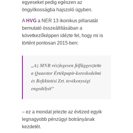
egyeseket pedig egészen az
öngyilkosságba hajszoló ügyben.
A
HVG
a NER 13 ikonikus pillanatát
bemutató összeállításában a
következőképpen idézte fel, hogy mi is
történt pontosan 2015-ben:
„Az MNB részlegesen felfüggesztette
a Quaestor Értékpapír-kereskedelmi
és Befektetési Zrt. tevékenységi
engedélyét”
– ez a mondat jelezte az évtized egyik
legnagyobb pénzügyi botrányának
kezdetét.