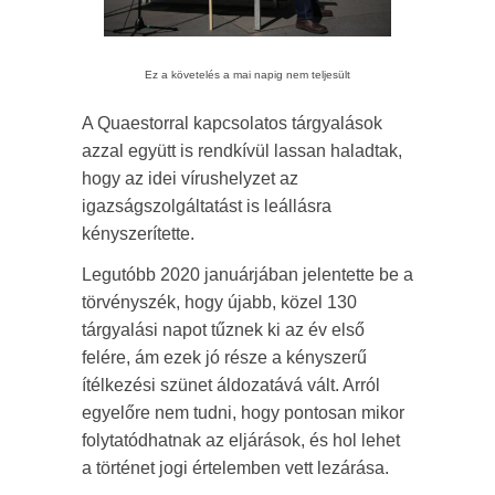
Ez a követelés a mai napig nem teljesült
A Quaestorral kapcsolatos tárgyalások
azzal együtt is rendkívül lassan haladtak,
hogy az idei vírushelyzet az
igazságszolgáltatást is leállásra
kényszerítette.
Legutóbb 2020 januárjában jelentette be a
törvényszék, hogy újabb, közel 130
tárgyalási napot tűznek ki az év első
felére, ám ezek jó része a kényszerű
ítélkezési szünet áldozatává vált. Arról
egyelőre nem tudni, hogy pontosan mikor
folytatódhatnak az eljárások, és hol lehet
a történet jogi értelemben vett lezárása.