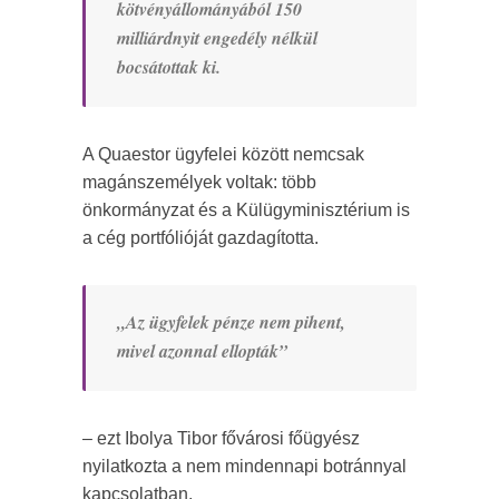
kötvényállományából 150
milliárdnyit engedély nélkül
bocsátottak ki.
A Quaestor ügyfelei között nemcsak
magánszemélyek voltak: több
önkormányzat és a Külügyminisztérium is
a cég portfólióját gazdagította.
„Az ügyfelek pénze nem pihent,
mivel azonnal ellopták”
– ezt Ibolya Tibor fővárosi főügyész
nyilatkozta a nem mindennapi botránnyal
kapcsolatban.