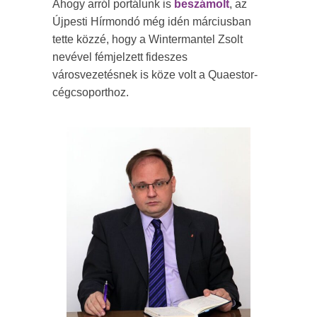
Ahogy arról portálunk is
beszámolt
, az
Újpesti Hírmondó még idén márciusban
tette közzé, hogy a Wintermantel Zsolt
nevével fémjelzett fideszes
városvezetésnek is köze volt a Quaestor-
cégcsoporthoz.