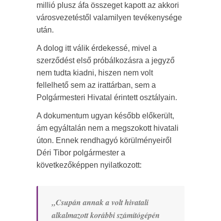
millió plusz áfa összeget kapott az akkori
városvezetéstől valamilyen tevékenysége
után.
A dolog itt válik érdekessé, mivel a
szerződést első próbálkozásra a jegyző
nem tudta kiadni, hiszen nem volt
fellelhető sem az irattárban, sem a
Polgármesteri Hivatal érintett osztályain.
A dokumentum ugyan később előkerült,
ám egyáltalán nem a megszokott hivatali
úton. Ennek rendhagyó körülményeiről
Déri Tibor polgármester a
következőképpen nyilatkozott:
„Csupán annak a volt hivatali
alkalmazott korábbi számítógépén