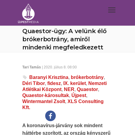
Quaestor-ügy: A velünk élő
brókerbotrány, amiről
mindenki megfeledkezett
Tari Tamás
| 2020. július 8. 08:00
Baranyi Krisztina
,
brókerbotrány
,
Déri Tibor
,
fidesz
,
IX. kerület
,
Nemzeti
Atlétikai Központ
,
NER
,
Quaestor
,
Quaestor-károsultak
,
Újpest
,
Wintermantel Zsolt
,
XLS Consulting
Kft.
A koronavírus-járvány sok mindent
háttérbe szorított, az ország kényszerű