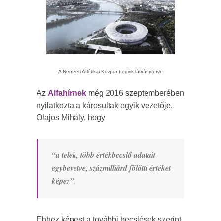
A Nemzeti Atlétikai Központ egyik látványterve
Az
Alfahírnek
még 2016 szeptemberében
nyilatkozta a károsultak egyik vezetője,
Olajos Mihály, hogy
“a telek, több értékbecslő adatait
egybevetve, százmilliárd fölötti értéket
képez”.
Ehhez képest a további becslések szerint