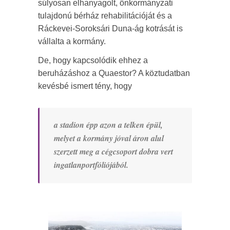
súlyosan elhanyagolt, önkormányzati
tulajdonú bérház rehabilitációját és a
Ráckevei-Soroksári Duna-ág kotrását is
vállalta a kormány.
De, hogy kapcsolódik ehhez a
beruházáshoz a Quaestor? A köztudatban
kevésbé ismert tény, hogy
a stadion épp azon a telken épül,
melyet a kormány jóval áron alul
szerzett meg a cégcsoport dobra vert
ingatlanportfóliójából.