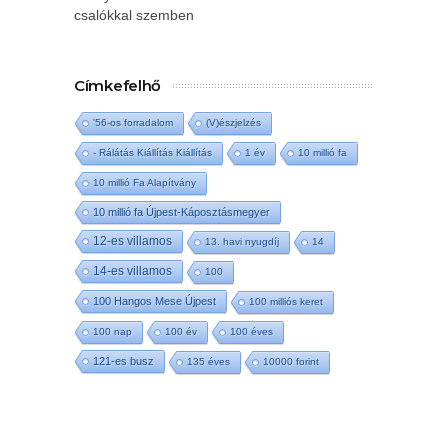
csalókkal szemben
Címkefelhő
'56-os forradalom
(V)észjelzés
- Rálátás Kiállítás Kiállítás
1 év
10 millió fa
10 millió Fa Alapítvány
10 millió fa Újpest-Káposztásmegyer
12-es villamos
13. havi nyugdíj
14
14-es villamos
100
100 Hangos Mese Újpest
100 milliós keret
100 nap
100 év
100 éves
121-es busz
135 éves
10000 forint