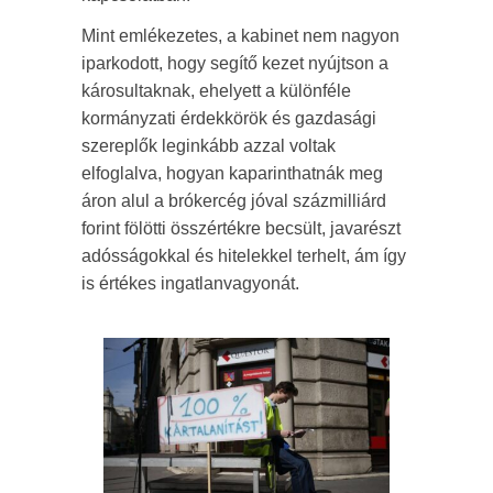
Mint emlékezetes, a kabinet nem nagyon
iparkodott, hogy segítő kezet nyújtson a
károsultaknak, ehelyett a különféle
kormányzati érdekkörök és gazdasági
szereplők leginkább azzal voltak
elfoglalva, hogyan kaparinthatnák meg
áron alul a brókercég jóval százmilliárd
forint fölötti összértékre becsült, javarészt
adósságokkal és hitelekkel terhelt, ám így
is értékes ingatlanvagyonát.