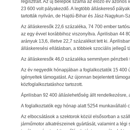
regisztrált. Az új belépők száma az előző év azonos 
23 600 volt pályakezdő. A legtöbb álláskereső pály
tartották nyilván, de Hajdú-Bihar és Jász-Nagykun-S
Az álláskeresők 22,6 százaléka, 74 700 ember tartós
az egy évvel korábbihoz viszonyítva. Áprilisban 44 800
arányuk 13,6, illetve 22,7 százalékot tett ki. Áprilisb
álláskeresési ellátásban, a többiek szociális jellegű
Az álláskeresők 46,0 százaléka semmilyen pénzbeli 
Az év negyedik hónapjában a foglalkoztatók 15 400 új
igényeltek támogatást. Az újonnan bejelentett támog
közfoglalkoztatáshoz tartozott.
Áprilisban 92 400 álláslehetőség állt rendelkezésre, 
A foglalkoztatók egy hónap alatt 5254 munkavállaló c
Az elbocsátások a szektorok közül elsősorban a száll
járműmotor alkatrészeinek gyártását, valamint a légi 