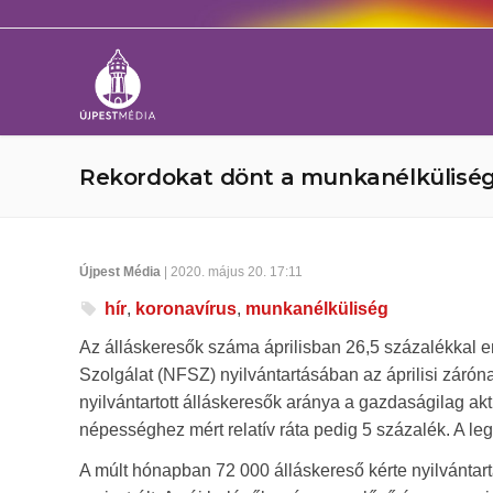
Rekordokat dönt a munkanélkülisé
Újpest Média
| 2020. május 20. 17:11
hír
,
koronavírus
,
munkanélküliség
Az álláskeresők száma áprilisban 26,5 százalékkal e
Szolgálat (NFSZ) nyilvántartásában az áprilisi zárón
nyilvántartott álláskeresők aránya a gazdaságilag ak
népességhez mért relatív ráta pedig 5 százalék. A l
A múlt hónapban 72 000 álláskereső kérte nyilvántartá