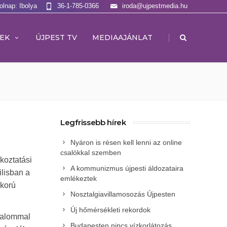
olnap: Ibolya
36-1-785-0366
iroda@ujpestmedia.hu
|
EK
ÚJPEST TV
MEDIAAJÁNLAT
Legfrissebb hírek
Nyáron is résen kell lenni az online
csalókkal szemben
koztatási
A kommunizmus újpesti áldozataira
ilisban a
emlékeztek
 korú
Nosztalgiavillamosozás Újpesten
Új hőmérsékleti rekordok
lkalommal
Budapesten nincs vízkorlátozás,