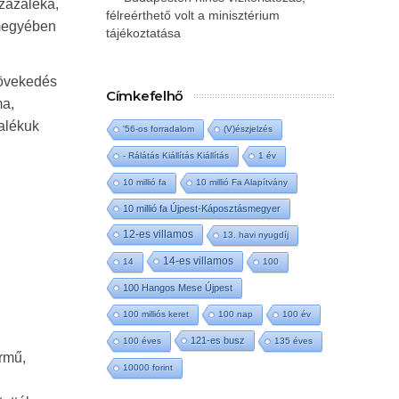
százaléka,
félreérthető volt a minisztérium
 megyében
tájékoztatása
növekedés
Címkefelhő
ma,
zalékuk
'56-os forradalom
(V)észjelzés
- Rálátás Kiállítás Kiállítás
1 év
10 millió fa
10 millió Fa Alapítvány
10 millió fa Újpest-Káposztásmegyer
12-es villamos
13. havi nyugdíj
14-es villamos
14
100
100 Hangos Mese Újpest
100 milliós keret
100 nap
100 év
121-es busz
100 éves
135 éves
ármű,
10000 forint