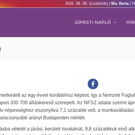
2026. 08. 06. (csütörtök) |
Ma: Berta
| H
ÚJPESTI NAPLÓ
HÍR
g
melkedett az egy évvel korábbihoz képest, így a Nemzeti Foglal
apon 330 700 álláskereső szerepelt. Az NFSZ adatai szerint ápr
tív népességhez viszonyítva 7,1 százalék volt, a munkavállalási
egalacsonyabb arányt Budapesten mérték.
sba vételét a járási, kerületi hivatalnál, 9,8 százalékuk első a