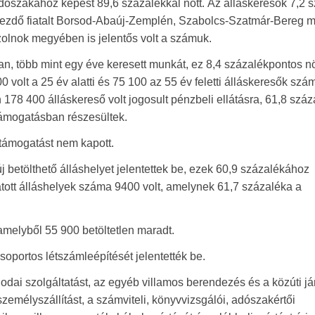
időszakához képest 89,6 százalékkal nőtt. Az álláskeresők 7,2 
akezdő fiatalt Borsod-Abaúj-Zemplén, Szabolcs-Szatmár-Bereg
zolnok megyében is jelentős volt a számuk.
an, több mint egy éve keresett munkát, ez 8,4 százalékpontos 
 volt a 25 év alatti és 75 100 az 55 év feletti álláskeresők szá
an 178 400 álláskereső volt jogosult pénzbeli ellátásra, 61,8 szá
 támogatásban részesültek.
támogatást nem kapott.
 betölthető álláshelyet jelentettek be, ezek 60,9 százalékához
atott álláshelyek száma 9400 volt, amelynek 61,7 százaléka a
amelyből 55 900 betöltetlen maradt.
soportos létszámleépítését jelentették be.
odai szolgáltatást, az egyéb villamos berendezés és a közúti j
személyszállítást, a számviteli, könyvvizsgálói, adószakértői