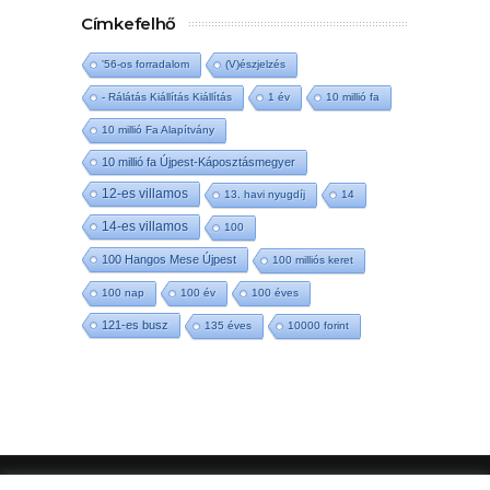
Címkefelhő
'56-os forradalom
(V)észjelzés
- Rálátás Kiállítás Kiállítás
1 év
10 millió fa
10 millió Fa Alapítvány
10 millió fa Újpest-Káposztásmegyer
12-es villamos
13. havi nyugdíj
14
14-es villamos
100
100 Hangos Mese Újpest
100 milliós keret
100 nap
100 év
100 éves
121-es busz
135 éves
10000 forint