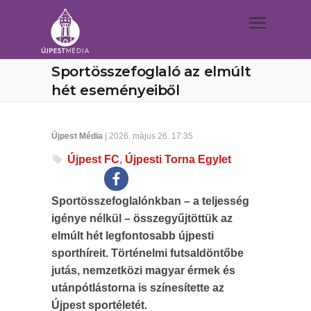
Sportösszefoglaló az elmúlt
hét eseményeiből
Újpest Média
| 2026. május 26. 17:35
Újpest FC
,
Újpesti Torna Egylet
Sportösszefoglalónkban – a teljesség
igénye nélkül – összegyűjtöttük az
elmúlt hét legfontosabb újpesti
sporthíreit. Történelmi futsaldöntőbe
jutás, nemzetközi magyar érmek és
utánpótlástorna is színesítette az
Újpest sportéletét.