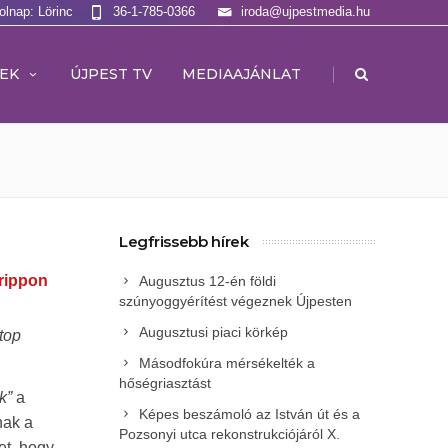
olnap: Lörinc
36-1-785-0366
iroda@ujpestmedia.hu
|
EK
ÚJPEST TV
MEDIAAJÁNLAT
Legfrissebb hírek
rippon
Augusztus 12-én földi
szúnyoggyérítést végeznek Újpesten
Augusztusi piaci körkép
top
Másodfokúra mérsékelték a
hőségriasztást
k”
a
Képes beszámoló az István út és a
anak a
Pozsonyi utca rekonstrukciójáról X.
et, hogy