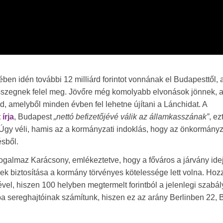
ében idén további 12 milliárd forintot vonnának el Budapesttől,
 összegnek felel meg. Jövőre még komolyabb elvonások jönnek,
, amelyből minden évben fel lehetne újítani a Lánchidat. A
 írja
, Budapest
„nettó befizetőjévé válik az államkasszának”
, ez
Úgy véli, hamis az a kormányzati indoklás, hogy az önkormány
ésből.
ogalmaz Karácsony, emlékeztetve, hogy a főváros a járvány ide
yek biztosítása a kormány törvényes kötelessége lett volna. Hozz
vel, hiszen 100 helyben megtermelt forintból a jelenlegi szabál
rópa sereghajtóinak számítunk, hiszen ez az arány Berlinben 22,