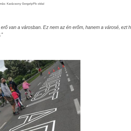
rrás: Karácsony Gergely/Fb oldal
t erő van a városban. Ez nem az én erőm, hanem a városé, ezt 
.”