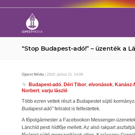
“Stop Budapest-adó!” – üzenték a L
Újpest Média
| 2020. június 21. 14:09
Budapest-adó
,
Déri Tibor
,
elvonások
,
Kanász-
Norbert
,
varju lászló
Több ezren vettek részt a Budapestet sújtó kormányz
Budapest-adó”
feliratot is felfestettek.
A főpolgármester a Facebookon Messenger-üzenetekb
Lánchíd pesti hídfője mellett. Az alsó rakpart aszfaltj
fővárost sújtó megszorítások ellen. Karácsony Gergel