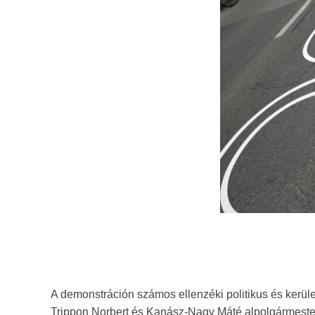
A demonstráción számos ellenzéki politikus és kerület
Trippon Norbert és Kanász-Nagy Máté alpolgármester,