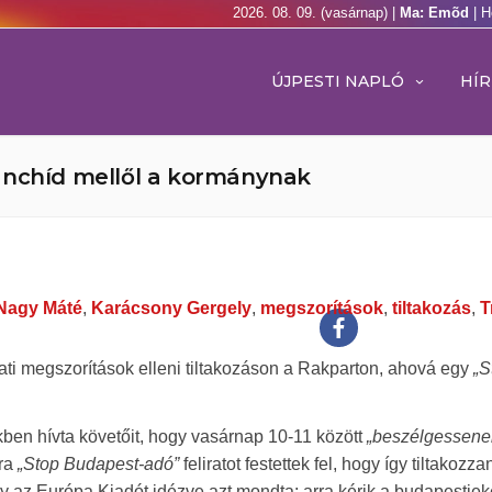
2026. 08. 09. (vasárnap) |
Ma: Emõd
| H
ÚJPESTI NAPLÓ
HÍR
ánchíd mellől a kormánynak
Nagy Máté
,
Karácsony Gergely
,
megszorítások
,
tiltakozás
,
T
ati megszorítások elleni tiltakozáson a Rakparton, ahová egy
„S
en hívta követőit, hogy vasárnap 10-11 között
„beszélgessene
ára
„Stop Budapest-adó”
feliratot festettek fel, hogy így tiltakozz
y az Európa Kiadót idézve azt mondta: arra kérik a budapestiek