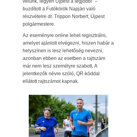
velünk, legyen Újpest a legjobb!” –
buzdított a Futókörök Napján való
részvételre dr. Trippon Norbert, Újpest
polgármestere.
Az eseményre online lehet regisztrálni,
amelyet ajánlott elvégezni, hiszen habár a
helyszínen is lesz lehetőség nevezni,
azonban ebben az esetben a rajtszám
már nem lesz személyre szabott. A
jelentkezők névre szóló, QR-kóddal
ellátott rajtszámot kapnak.