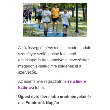
A közösségi élmény mellett minden induló
személyre szóló, online letölthető
emléklapot is kap, amelyet a nevezéskor
megadott e-mail-címre küldenek el a
szervezők.
Az eseményre regisztrálni
erre a linkre
kattintva
lehet.
Újpest évről évre jobb eredményeket ér
el a Futókörök Napján