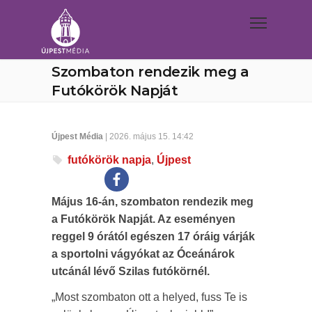
Szombaton rendezik meg a
Futókörök Napját
Újpest Média
| 2026. május 15. 14:42
futókörök napja
,
Újpest
Május 16-án, szombaton rendezik meg
a Futókörök Napját. Az eseményen
reggel 9 órától egészen 17 óráig várják
a sportolni vágyókat az Óceánárok
utcánál lévő Szilas futókörnél.
„Most szombaton ott a helyed, fuss Te is