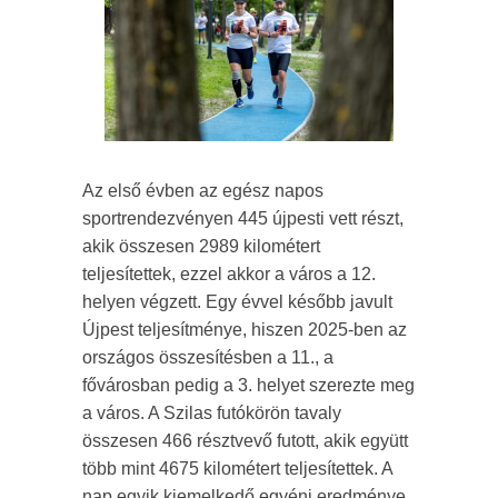
Az első évben az egész napos
sportrendezvényen 445 újpesti vett részt,
akik összesen 2989 kilométert
teljesítettek, ezzel akkor a város a 12.
helyen végzett. Egy évvel később javult
Újpest teljesítménye, hiszen 2025-ben az
országos összesítésben a 11., a
fővárosban pedig a 3. helyet szerezte meg
a város. A Szilas futókörön tavaly
összesen 466 résztvevő futott, akik együtt
több mint 4675 kilométert teljesítettek. A
nap egyik kiemelkedő egyéni eredménye