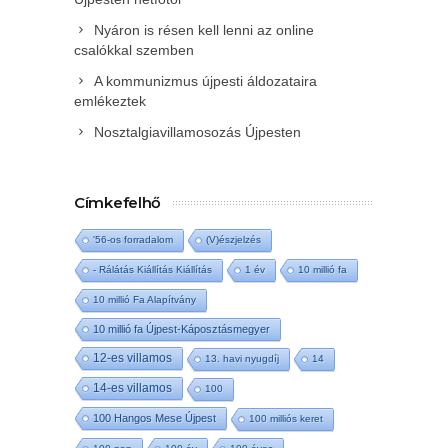
Nyáron is résen kell lenni az online
csalókkal szemben
A kommunizmus újpesti áldozataira
emlékeztek
Nosztalgiavillamosozás Újpesten
Címkefelhő
'56-os forradalom
(V)észjelzés
- Rálátás Kiállítás Kiállítás
1 év
10 millió fa
10 millió Fa Alapítvány
10 millió fa Újpest-Káposztásmegyer
12-es villamos
13. havi nyugdíj
14
14-es villamos
100
100 Hangos Mese Újpest
100 milliós keret