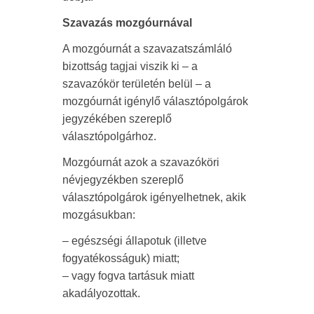
Szavazás mozgóurnával
A mozgóurnát a szavazatszámláló
bizottság tagjai viszik ki – a
szavazókör területén belül – a
mozgóurnát igénylő választópolgárok
jegyzékében szereplő
választópolgárhoz.
Mozgóurnát azok a szavazóköri
névjegyzékben szereplő
választópolgárok igényelhetnek, akik
mozgásukban:
– egészségi állapotuk (illetve
fogyatékosságuk) miatt;
– vagy fogva tartásuk miatt
akadályozottak.