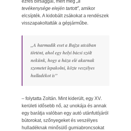
ezres bírsággal, mert még
„a
tevékenysége elején tartott”
, amikor
elcsípték. A kidobált zsákokat a rendészek
visszapakoltatták a gépjárműbe.
„A harmadik eset a Bajza utcában
történt, ahol egy helyi bácsi szólt
nekünk, hogy a háza elé akarnak
szemetet lepakolni, közte veszélyes
hulladékot is”
– folytatta Zoltán. Mint kiderült, egy XV.
kerületi idősebb nő, az unokája és annak
egy barátja valóban egy autó utánfutójáról
bútorokat, szőnyegeket és veszélyes
hulladéknak minősülő gumiabroncsokat