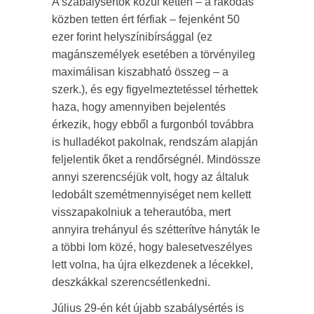
A szabálysértők közül ketten – a rakodás
közben tetten ért férfiak – fejenként 50
ezer forint helyszínibírsággal (ez
magánszemélyek esetében a törvényileg
maximálisan kiszabható összeg – a
szerk.), és egy figyelmeztetéssel térhettek
haza, hogy amennyiben bejelentés
érkezik, hogy ebből a furgonból továbbra
is hulladékot pakolnak, rendszám alapján
feljelentik őket a rendőrségnél. Mindössze
annyi szerencséjük volt, hogy az általuk
ledobált szemétmennyiséget nem kellett
visszapakolniuk a teherautóba, mert
annyira trehányul és szétterítve hányták le
a többi lom közé, hogy balesetveszélyes
lett volna, ha újra elkezdenek a lécekkel,
deszkákkal szerencsétlenkedni.
Július 29-én két újabb szabálysértés is