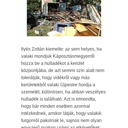
Ilyés Zoltán kiemelte: az sem helyes, ha
valaki mondjuk Káposztásmegyerről
hozza be a hulladékot a kerület
központjába, de azt semmi szín alatt nem
tolerálják, hogy vidékről vagy más
kerületekből valaki Újpestre hordja a
szemetét, különösen, ha abban veszélyes
hulladék is található. Azt is elmondta,
hogy bár minden esetben azonnal
intézkednek, amikor látják, hogy valakik
furgonról pakolnak le, sajnos nem olyan
egyszerű nyakon csípni az elkövetőket: