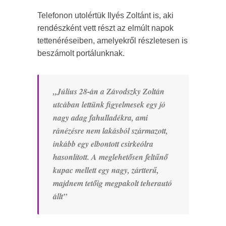
Telefonon utolértük Ilyés Zoltánt is, aki
rendészként vett részt az elmúlt napok
tettenéréseiben, amelyekről részletesen is
beszámolt portálunknak.
„Július 28-án a Závodszky Zoltán
utcában lettünk figyelmesek egy jó
nagy adag fahulladékra, ami
ránézésre nem lakásból származott,
inkább egy elbontott csirkeólra
hasonlított. A meglehetősen feltűnő
kupac mellett egy nagy, zártterű,
majdnem tetőig megpakolt teherautó
állt”