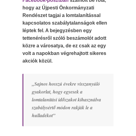
Facebook-posztban
számolt be róla,
hogy az Újpesti Önkormányzati
Rendészet tagjai a lomtalanítással
kapcsolatos szabálytalanságok ellen
léptek fel. A bejegyzésben egy
tettenérésről szóló beszámolót adott
közre a városatya, de ez csak az egy
volt a napokban végrehajtott sikeres
akciók közül.
„Sajnos hosszú évekre visszanyúló
gyakorlat, hogy egyesek a
lomtalanítási időszakot kihasználva
szabálysértő módon rakják le a
hulladékot”