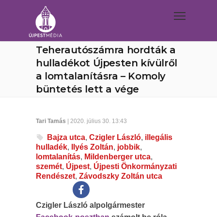
Teherautószámra hordták a
hulladékot Újpesten kívülről
a lomtalanításra – Komoly
büntetés lett a vége
Tari Tamás
| 2020. július 30. 13:43
Bajza utca
,
Czigler László
,
illegális
hulladék
,
Ilyés Zoltán
,
jobbik
,
lomtalanítás
,
Mildenberger utca
,
szemét
,
Újpest
,
Újpesti Önkormányzati
Rendészet
,
Závodszky Zoltán utca
Czigler László alpolgármester