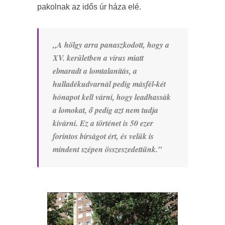
pakolnak az idős úr háza elé.
„A hölgy arra panaszkodott, hogy a
XV. kerületben a vírus miatt
elmaradt a lomtalanítás, a
hulladékudvarnál pedig másfél-két
hónapot kell várni, hogy leadhassák
a lomokat, ő pedig azt nem tudja
kivárni. Ez a történet is 50 ezer
forintos bírságot ért, és velük is
mindent szépen összeszedettünk.”