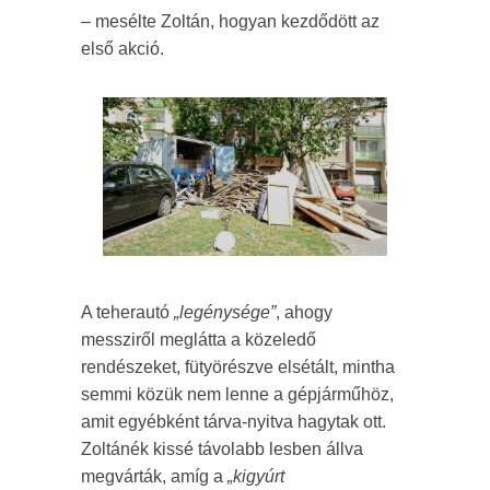
– mesélte Zoltán, hogyan kezdődött az
első akció.
A teherautó
„legénysége”
, ahogy
messziről meglátta a közeledő
rendészeket, fütyörészve elsétált, mintha
semmi közük nem lenne a gépjárműhöz,
amit egyébként tárva-nyitva hagytak ott.
Zoltánék kissé távolabb lesben állva
megvárták, amíg a
„kigyúrt