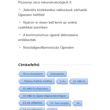
Pozsonyi utca rekonstrukciójáról X.
Jelentős közlekedési változások várhatók
Újpesten hétfőtől
Nyáron is résen kell lenni az online
csalókkal szemben
A kommunizmus újpesti áldozataira
emlékeztek
Nosztalgiavillamosozás Újpesten
Címkefelhő
'56-os forradalom
(V)észjelzés
- Rálátás Kiállítás Kiállítás
1 év
10 millió fa
10 millió Fa Alapítvány
10 millió fa Újpest-Káposztásmegyer
12-es villamos
13. havi nyugdíj
14