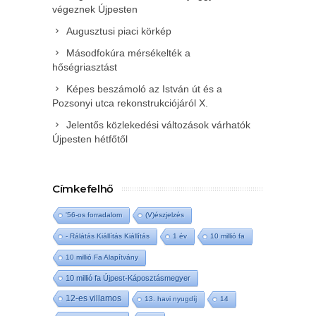
végeznek Újpesten
Augusztusi piaci körkép
Másodfokúra mérsékelték a
hőségriasztást
Képes beszámoló az István út és a
Pozsonyi utca rekonstrukciójáról X.
Jelentős közlekedési változások várhatók
Újpesten hétfőtől
Címkefelhő
'56-os forradalom
(V)észjelzés
- Rálátás Kiállítás Kiállítás
1 év
10 millió fa
10 millió Fa Alapítvány
10 millió fa Újpest-Káposztásmegyer
12-es villamos
13. havi nyugdíj
14