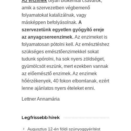
Az enzimek
olyan biokémiai csavarok,
amik a szervezetben végbemenő
folyamatokat katalizálnak, vagy
másképpen befolyásolnak.
A
szervezetünk egyetlen gyógyító ereje
az anyagcsereenzimek.
Az enzimeket is
folyamatosan pótolni kell. Az emésztéshez
szükséges emésztőenzimekkel sokat
tudunk spórolni, ha sok nyers zöldséget,
gyümölcsöt eszünk, mert ezekben vannak
az előemésztő enzimek. Az enzimek
hőérzékenyek, 40 fokon elbomlanak, ezért
lenne ajánlatos nyers ételeket enni.
Lettner Annamária
Legfrissebb hírek
Augusztus 12-én földi szúnyoggyérítést