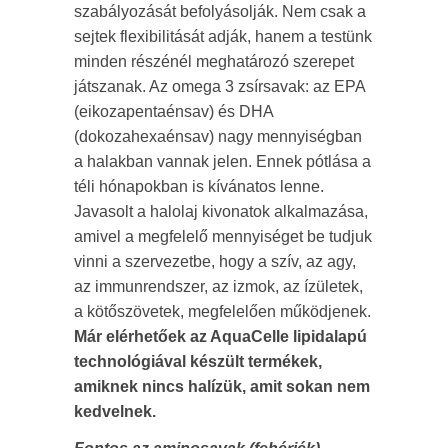
szabályozását befolyásolják. Nem csak a
sejtek flexibilitását adják, hanem a testünk
minden részénél meghatározó szerepet
játszanak. Az omega 3 zsírsavak: az EPA
(eikozapentaénsav) és DHA
(dokozahexaénsav) nagy mennyiségban
a halakban vannak jelen. Ennek pótlása a
téli hónapokban is kívánatos lenne.
Javasolt a halolaj kivonatok alkalmazása,
amivel a megfelelő mennyiséget be tudjuk
vinni a szervezetbe, hogy a szív, az agy,
az immunrendszer, az izmok, az ízületek,
a kötőszövetek, megfelelően működjenek.
Már elérhetőek az AquaCelle lipidalapú
technológiával készült termékek,
amiknek nincs halízük, amit sokan nem
kedvelnek.