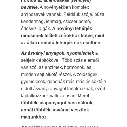
Fontos az aminosavak (fehérjék)
bevitele
. A növényekben komplex
aminosavak vannak. Például: szója, búza,
kendermag, lenmag, csicseriborsó,
édesvízi algák.
A növényi fehérjék
nincsenek telített zsírokhoz kötve, mint
az állati eredetű fehérjék sok esetben.
Az ásványi anyagok, nyomelemek
a
sejtjeink építőkövei. Több száz elemről
van szó, az enzimek, hormonok, és
minden sejt alkotó részei. A zöldségek,
gyümölcsök, gabonák más-más és sokféle
oldott ásványi anyagot tartalmaznak, ezért
táplálkozzunk változatosan.
Minél
többféle alapanyagot használunk,
annál többféle ásványt veszünk
magunkhoz.