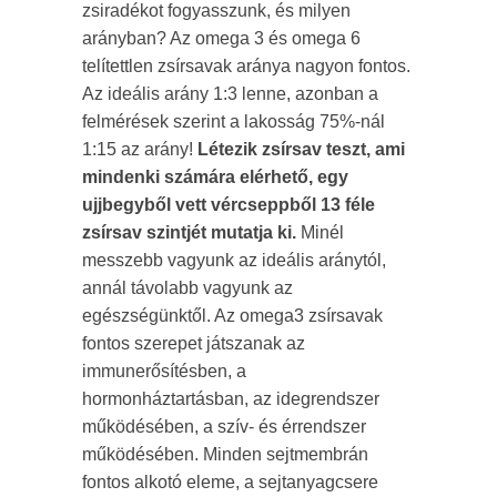
zsiradékot fogyasszunk, és milyen
arányban? Az omega 3 és omega 6
telítettlen zsírsavak aránya nagyon fontos.
Az ideális arány 1:3 lenne, azonban a
felmérések szerint a lakosság 75%-nál
1:15 az arány!
Létezik zsírsav teszt, ami
mindenki számára elérhető, egy
ujjbegyből vett vércseppből 13 féle
zsírsav szintjét mutatja ki.
Minél
messzebb vagyunk az ideális aránytól,
annál távolabb vagyunk az
egészségünktől. Az omega3 zsírsavak
fontos szerepet játszanak az
immunerősítésben, a
hormonháztartásban, az idegrendszer
működésében, a szív- és érrendszer
működésében. Minden sejtmembrán
fontos alkotó eleme, a sejtanyagcsere