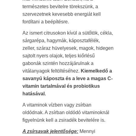
természetes bevitelre törekszünk, a
szervezetnek kevesebb energiát kell
fordítani a beépítésre.
Az ismert citrusokon kívül a sütőtök, cékla,
sárgarépa, hagymák, káposztafélék,
zeller, száraz hüvelyesek, magok, hidegen
sajtolt nyers olajok, teljes kiőrlésű
gabonák szintén hozzájárulnak a
vitálanyagok feltöltéséhez.
Kiemelkedő a
savanyú káposzta és a leve a magas C-
vitamin tartalmával és probiotikus
hatásával.
A vitaminok vízben vagy zsírban
oldódnak. A zsírban oldódó vitaminoknál
figyelnünk kell a zsiradék bevitelére is.
A zsírsavak jelentősége:
Mennyi