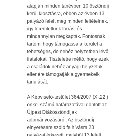
alapján minden tanévben 10 ösztöndíj
kerül kiosztásra, ebben az évben 13
pályázó felelt meg minden feltételnek,
így teremtettünk forrást és
mindannyian megkapták. Fontosnak
tartom, hogy támogassa a kerület a
tehetséges, de nehéz helyzetben lévő
fiatalokat. Tiszteletre méltó, hogy ezek
a családok nehéz anyagi helyzetük
ellenére támogatják a gyermekeik
tanulását.
A Képviselő-testület 364/2007.(XI.22.)
önko. számú határozatával döntött az
Újpest Diákösztöndíjak
adományozásáról. Az ösztöndíj
elnyerésére szóló felhívásra 23
pályázat érkezett, melyből 13 felelt