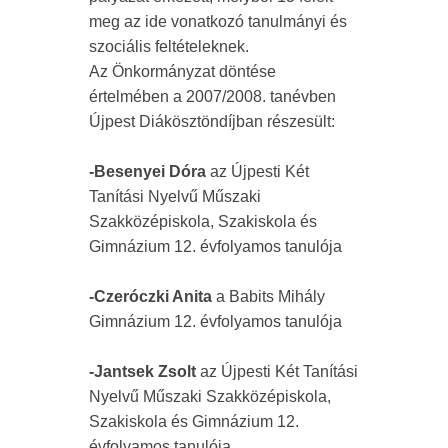
meg az ide vonatkozó tanulmányi és
szociális feltételeknek.
Az Önkormányzat döntése
értelmében a 2007/2008. tanévben
Újpest Diákösztöndíjban részesült:
-Besenyei Dóra
az Újpesti Két
Tanítási Nyelvű Műszaki
Szakközépiskola, Szakiskola és
Gimnázium 12. évfolyamos tanulója
-Czeróczki Anita
a Babits Mihály
Gimnázium 12. évfolyamos tanulója
-Jantsek Zsolt
az Újpesti Két Tanítási
Nyelvű Műszaki Szakközépiskola,
Szakiskola és Gimnázium 12.
évfolyamos tanulója