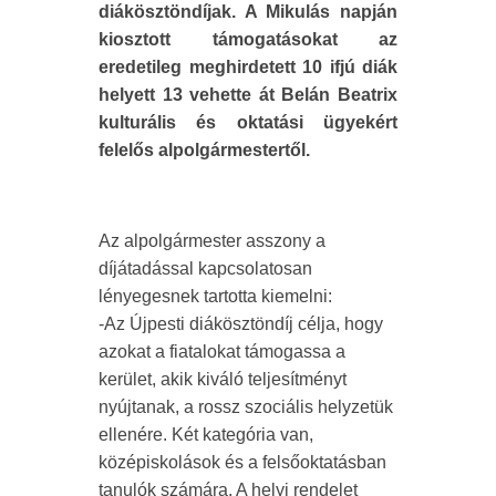
diákösztöndíjak. A Mikulás napján
kiosztott támogatásokat az
eredetileg meghirdetett 10 ifjú diák
helyett 13 vehette át Belán Beatrix
kulturális és oktatási ügyekért
felelős alpolgármestertől.
Az alpolgármester asszony a
díjátadással kapcsolatosan
lényegesnek tartotta kiemelni:
-Az Újpesti diákösztöndíj célja, hogy
azokat a fiatalokat támogassa a
kerület, akik kiváló teljesítményt
nyújtanak, a rossz szociális helyzetük
ellenére. Két kategória van,
középiskolások és a felsőoktatásban
tanulók számára. A helyi rendelet