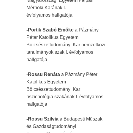
Magyarországi Egyetem Faipari
Mérnöki Karának I.
évfolyamos hallgatója
-Portik Szabó Emőke
a Pázmány
Péter Katolikus Egyetem
Bölcsészettudományi Kar nemzetközi
tanulmányok szak I. évfolyamos
hallgatója
-Rossu Renáta
a Pázmány Péter
Katolikus Egyetem
Bölcsészettudományi Kar
pszichológia szakának I. évfolyamos
hallgatója
-Rossu Szilvia
a Budapesti Műszaki
és Gazdaságtudományi