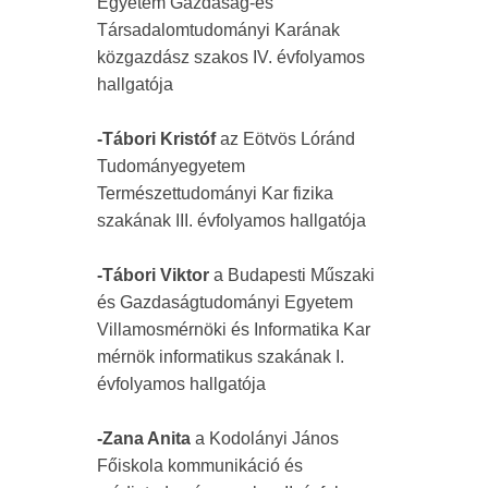
Egyetem Gazdaság-és
Társadalomtudományi Karának
közgazdász szakos IV. évfolyamos
hallgatója
-Tábori Kristóf
az Eötvös Lóránd
Tudományegyetem
Természettudományi Kar fizika
szakának III. évfolyamos hallgatója
-Tábori Viktor
a Budapesti Műszaki
és Gazdaságtudományi Egyetem
Villamosmérnöki és Informatika Kar
mérnök informatikus szakának I.
évfolyamos hallgatója
-Zana Anita
a Kodolányi János
Főiskola kommunikáció és