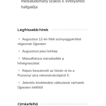
médiatudomány szakos II. évfolyamos
hallgatója
Legfrissebb hírek
Augusztus 12-én földi szúnyoggyérítést
végeznek Újpesten
Augusztusi piaci körkép
Másodfokúra mérsékelték a
hőségriasztást
Képes beszámoló az István út és a
Pozsonyi utca rekonstrukciójáról X.
Jelentős közlekedési változások várhatók
Újpesten hétfőtől
Címkefelhő