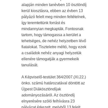
alapján minden tanévben 10 ösztöndíj
kerül kiosztásra, ebben az évben 13
pályázó felelt meg minden feltételnek,
így teremtettünk forrást és
mindannyian megkapták. Fontosnak
tartom, hogy támogassa a kerület a
tehetséges, de nehéz helyzetben lévő
fiatalokat. Tiszteletre méltó, hogy ezek
a családok nehéz anyagi helyzetük
ellenére támogatják a gyermekeik
tanulását.
A Képviselő-testület 364/2007.(XI.22.)
önko. számú határozatával döntött az
Újpest Diákösztöndíjak
adományozásáról. Az ösztöndíj
elnyerésére szóló felhívásra 23
pályázat érkezett, melyből 13 felelt