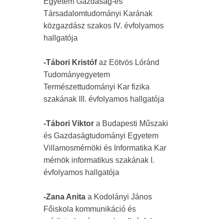
Egyetem Gazdaság-és
Társadalomtudományi Karának
közgazdász szakos IV. évfolyamos
hallgatója
-Tábori Kristóf
az Eötvös Lóránd
Tudományegyetem
Természettudományi Kar fizika
szakának III. évfolyamos hallgatója
-Tábori Viktor
a Budapesti Műszaki
és Gazdaságtudományi Egyetem
Villamosmérnöki és Informatika Kar
mérnök informatikus szakának I.
évfolyamos hallgatója
-Zana Anita
a Kodolányi János
Főiskola kommunikáció és