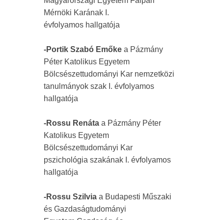
Magyarországi Egyetem Faipari
Mérnöki Karának I.
évfolyamos hallgatója
-Portik Szabó Emőke
a Pázmány
Péter Katolikus Egyetem
Bölcsészettudományi Kar nemzetközi
tanulmányok szak I. évfolyamos
hallgatója
-Rossu Renáta
a Pázmány Péter
Katolikus Egyetem
Bölcsészettudományi Kar
pszichológia szakának I. évfolyamos
hallgatója
-Rossu Szilvia
a Budapesti Műszaki
és Gazdaságtudományi