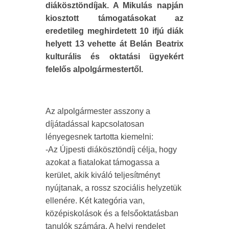
diákösztöndíjak. A Mikulás napján
kiosztott támogatásokat az
eredetileg meghirdetett 10 ifjú diák
helyett 13 vehette át Belán Beatrix
kulturális és oktatási ügyekért
felelős alpolgármestertől.
Az alpolgármester asszony a
díjátadással kapcsolatosan
lényegesnek tartotta kiemelni:
-Az Újpesti diákösztöndíj célja, hogy
azokat a fiatalokat támogassa a
kerület, akik kiváló teljesítményt
nyújtanak, a rossz szociális helyzetük
ellenére. Két kategória van,
középiskolások és a felsőoktatásban
tanulók számára. A helyi rendelet