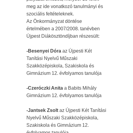
meg az ide vonatkozó tanulmányi és
szociális feltételeknek.
Az Önkormányzat döntése
értelmében a 2007/2008. tanévben
Újpest Diákösztöndíjban részesült:
-Besenyei Dóra
az Újpesti Két
Tanítási Nyelvű Műszaki
Szakközépiskola, Szakiskola és
Gimnázium 12. évfolyamos tanulója
-Czeróczki Anita
a Babits Mihály
Gimnázium 12. évfolyamos tanulója
-Jantsek Zsolt
az Újpesti Két Tanítási
Nyelvű Műszaki Szakközépiskola,
Szakiskola és Gimnázium 12.
évfolyamos tanulója