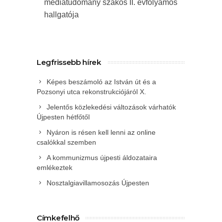
médiatudomány szakos II. évfolyamos
hallgatója
Legfrissebb hírek
Képes beszámoló az István út és a
Pozsonyi utca rekonstrukciójáról X.
Jelentős közlekedési változások várhatók
Újpesten hétfőtől
Nyáron is résen kell lenni az online
csalókkal szemben
A kommunizmus újpesti áldozataira
emlékeztek
Nosztalgiavillamosozás Újpesten
Címkefelhő