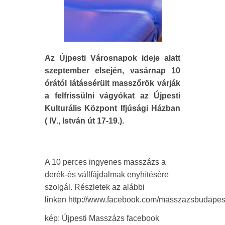
Az Újpesti Városnapok ideje alatt
szeptember elsején, vasárnap 10
órától látássérült masszőrök várják
a felfrissülni vágyókat az Újpesti
Kulturális Központ Ifjúsági Házban
( IV., István út 17-19.).
A 10 perces ingyenes masszázs a
derék-és vállfájdalmak enyhítésére
szolgál. Részletek az alábbi
linken http://www.facebook.com/masszazsbudapes
kép: Újpesti Masszázs facebook