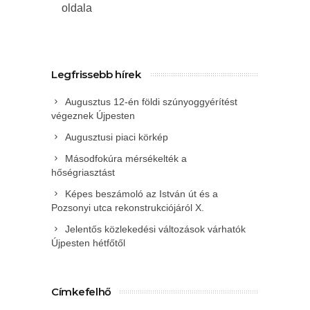
oldala
Legfrissebb hírek
Augusztus 12-én földi szúnyoggyérítést
végeznek Újpesten
Augusztusi piaci körkép
Másodfokúra mérsékelték a
hőségriasztást
Képes beszámoló az István út és a
Pozsonyi utca rekonstrukciójáról X.
Jelentős közlekedési változások várhatók
Újpesten hétfőtől
Címkefelhő