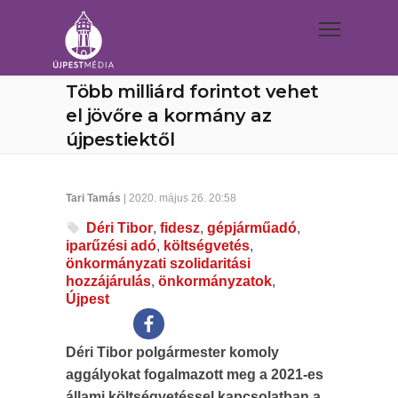
Több milliárd forintot vehet
el jövőre a kormány az
újpestiektől
Tari Tamás
| 2020. május 26. 20:58
Déri Tibor
,
fidesz
,
gépjárműadó
,
iparűzési adó
,
költségvetés
,
önkormányzati szolidaritási
hozzájárulás
,
önkormányzatok
,
Újpest
Déri Tibor polgármester komoly
aggályokat fogalmazott meg a 2021-es
állami költségvetéssel kapcsolatban a