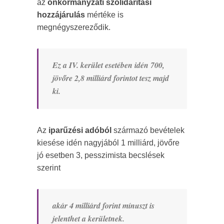
az
önkormányzati szolidaritási
hozzájárulás
mértéke is
megnégyszereződik.
Ez a IV. kerület esetében idén 700,
jövőre 2,8 milliárd forintot tesz majd
ki.
Az
iparűzési adóból
származó bevételek
kiesése idén nagyjából 1 milliárd, jövőre
jó esetben 3, pesszimista becslések
szerint
akár 4 milliárd forint mínuszt is
jelenthet a kerületnek.