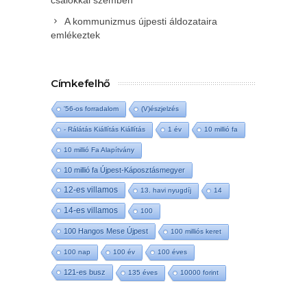
csalókkal szemben
A kommunizmus újpesti áldozataira
emlékeztek
Címkefelhő
'56-os forradalom
(V)észjelzés
- Rálátás Kiállítás Kiállítás
1 év
10 millió fa
10 millió Fa Alapítvány
10 millió fa Újpest-Káposztásmegyer
12-es villamos
13. havi nyugdíj
14
14-es villamos
100
100 Hangos Mese Újpest
100 milliós keret
100 nap
100 év
100 éves
121-es busz
135 éves
10000 forint