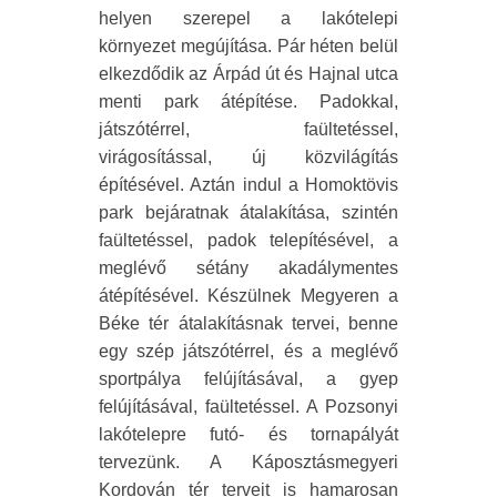
helyen szerepel a lakótelepi
környezet megújítása. Pár héten belül
elkezdődik az Árpád út és Hajnal utca
menti park átépítése. Padokkal,
játszótérrel, faültetéssel,
virágosítással, új közvilágítás
építésével. Aztán indul a Homoktövis
park bejáratnak átalakítása, szintén
faültetéssel, padok telepítésével, a
meglévő sétány akadálymentes
átépítésével. Készülnek Megyeren a
Béke tér átalakításnak tervei, benne
egy szép játszótérrel, és a meglévő
sportpálya felújításával, a gyep
felújításával, faültetéssel. A Pozsonyi
lakótelepre futó- és tornapályát
tervezünk. A Káposztásmegyeri
Kordován tér terveit is hamarosan