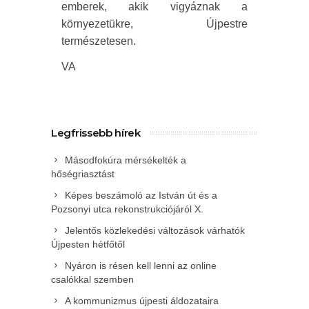
emberek, akik vigyáznak a
környezetükre, Újpestre
természetesen.
VA
Legfrissebb hírek
Másodfokúra mérsékelték a
hőségriasztást
Képes beszámoló az István út és a
Pozsonyi utca rekonstrukciójáról X.
Jelentős közlekedési változások várhatók
Újpesten hétfőtől
Nyáron is résen kell lenni az online
csalókkal szemben
A kommunizmus újpesti áldozataira