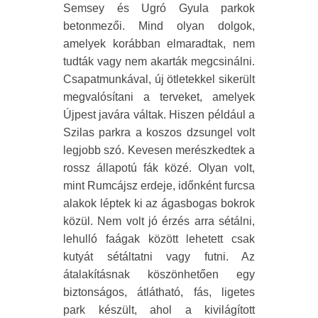
Semsey és Ugró Gyula parkok
betonmezői. Mind olyan dolgok,
amelyek korábban elmaradtak, nem
tudták vagy nem akarták megcsinálni.
Csapatmunkával, új ötletekkel sikerült
megvalósítani a terveket, amelyek
Újpest javára váltak. Hiszen például a
Szilas parkra a koszos dzsungel volt
legjobb szó. Kevesen merészkedtek a
rossz állapotú fák közé. Olyan volt,
mint Rumcájsz erdeje, időnként furcsa
alakok léptek ki az ágasbogas bokrok
közül. Nem volt jó érzés arra sétálni,
lehulló faágak között lehetett csak
kutyát sétáltatni vagy futni. Az
átalakításnak köszönhetően egy
biztonságos, átlátható, fás, ligetes
park készült, ahol a kivilágított