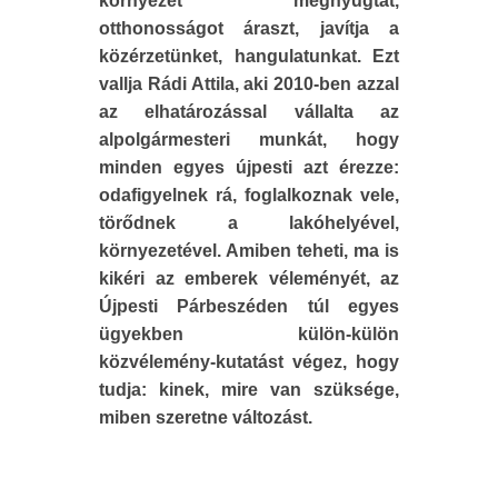
környezet megnyugtat,
otthonosságot áraszt, javítja a
közérzetünket, hangulatunkat. Ezt
vallja Rádi Attila, aki 2010-ben azzal
az elhatározással vállalta az
alpolgármesteri munkát, hogy
minden egyes újpesti azt érezze:
odafigyelnek rá, foglalkoznak vele,
törődnek a lakóhelyével,
környezetével. Amiben teheti, ma is
kikéri az emberek véleményét, az
Újpesti Párbeszéden túl egyes
ügyekben külön-külön
közvélemény-kutatást végez, hogy
tudja: kinek, mire van szüksége,
miben szeretne változást.