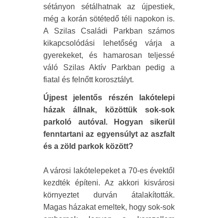
sétányon sétálhatnak az újpestiek,
még a korán sötétedő téli napokon is.
A Szilas Családi Parkban számos
kikapcsolódási lehetőség várja a
gyerekeket, és hamarosan teljessé
váló Szilas Aktív Parkban pedig a
fiatal és felnőtt korosztályt.
Újpest jelentős részén lakótelepi
házak állnak, közöttük sok-sok
parkoló autóval. Hogyan sikerül
fenntartani az egyensúlyt az aszfalt
és a zöld parkok között?
A városi lakótelepeket a 70-es évektől
kezdték építeni. Az akkori kisvárosi
környeztet durván átalakították.
Magas házakat emeltek, hogy sok-sok