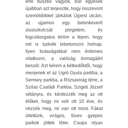
erre büszke vagyok. Bár egyesek
újabban azt terjesztik, hogy összevont
szemöldökkel járkálok Újpest utcáin,
az ujjamon egy betonkeverő
slusszkulcsát pörgetem, és
fogcsikorgatva töröm a fejem, hogy
mit is tudnék lebetonozni holnap.
Ilyen butaságokkal nem érdemes
vitatkozni, a valóság önmagáért
beszél. Azt kérem a kétkedőktől, hogy
menjenek el az Ugró Gyula parkba, a
Semsey parkba, a Rózsavirág térre, a
Szilas Családi Parkba, Szigeti József
sétányra, és kérdezzék meg az ott
élőket, hogy mi volt ott 10 éve, és
nézzék meg, mi van ott most. Fákat
ültettünk, virágos, füves gyepes
parkok jöttek létre. Csupa olyan