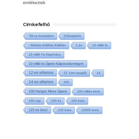
emlékeztek
Címkefelhő
'56-os forradalom
(V)észjelzés
- Rálátás Kiállítás Kiállítás
1 év
10 millió fa
10 millió Fa Alapítvány
10 millió fa Újpest-Káposztásmegyer
12-es villamos
13. havi nyugdíj
14
14-es villamos
100
100 Hangos Mese Újpest
100 milliós keret
100 nap
100 év
100 éves
121-es busz
135 éves
10000 forint