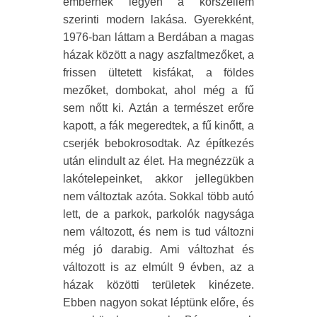
embernek legyen a korszellem
szerinti modern lakása. Gyerekként,
1976-ban láttam a Berdában a magas
házak között a nagy aszfaltmezőket, a
frissen ültetett kisfákat, a földes
mezőket, dombokat, ahol még a fű
sem nőtt ki. Aztán a természet erőre
kapott, a fák megeredtek, a fű kinőtt, a
cserjék bebokrosodtak. Az építkezés
után elindult az élet. Ha megnézzük a
lakótelepeinket, akkor jellegükben
nem változtak azóta. Sokkal több autó
lett, de a parkok, parkolók nagysága
nem változott, és nem is tud változni
még jó darabig. Ami változhat és
változott is az elmúlt 9 évben, az a
házak közötti területek kinézete.
Ebben nagyon sokat léptünk előre, és