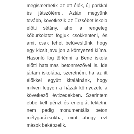
megismerhetik az ott élők, új parkkal
és játszótérrel. Aztán megyünk
tovább, következik az Erzsébet iskola
előtti sétány, ahol a rengeteg
kőburkolatot fogjuk csökkenteni, és
amit csak lehet befüvesítünk, hogy
egy kicsit javuljon a környezeti klíma.
Hasonló fog történni a Bene iskola
előtti hatalmas betonmezővel is. Ide
jártam iskolába, szeretném, ha az itt
élőkkel együtt kitalálnánk, hogy
milyen legyen a házak környezete a
következő évtizedekben. Szerintem
ebbe kell pénzt és energiát fektetni,
nem pedig monumentális beton
mélygarázsokba, mint ahogy ezt
mások beképzelik.