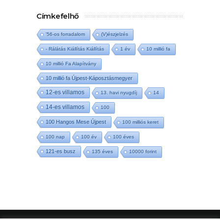
Címkefelhő
'56-os forradalom
(V)észjelzés
- Rálátás Kiállítás Kiállítás
1 év
10 millió fa
10 millió Fa Alapítvány
10 millió fa Újpest-Káposztásmegyer
12-es villamos
13. havi nyugdíj
14
14-es villamos
100
100 Hangos Mese Újpest
100 milliós keret
100 nap
100 év
100 éves
121-es busz
135 éves
10000 forint