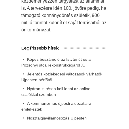
kezdeményezzen tárgyalást az állammal
is. A tervezésre idén 100, jövőre pedig, ha
támogató kormánydöntés születik, 900
millió forintot különít el saját forrásaiból az
önkormányzat.
Legfrissebb hírek
Képes beszámoló az István út és a
Pozsonyi utca rekonstrukciójáról X.
Jelentős közlekedési változások várhatók
Újpesten hétfőtől
Nyáron is résen kell lenni az online
csalókkal szemben
A kommunizmus újpesti áldozataira
emlékeztek
Nosztalgiavillamosozás Újpesten