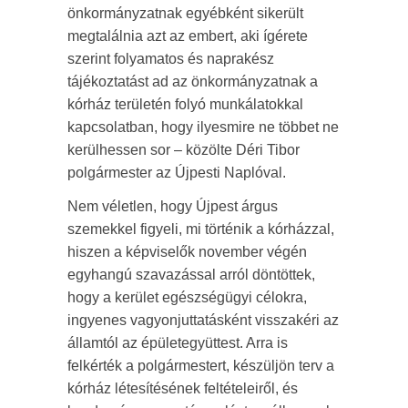
önkormányzatnak egyébként sikerült
megtalálnia azt az embert, aki ígérete
szerint folyamatos és naprakész
tájékoztatást ad az önkormányzatnak a
kórház területén folyó munkálatokkal
kapcsolatban, hogy ilyesmire ne többet ne
kerülhessen sor – közölte Déri Tibor
polgármester az Újpesti Naplóval.
Nem véletlen, hogy Újpest árgus
szemekkel figyeli, mi történik a kórházzal,
hiszen a képviselők november végén
egyhangú szavazással arról döntöttek,
hogy a kerület egészségügyi célokra,
ingyenes vagyonjuttatásként visszakéri az
államtól az épületegyüttest. Arra is
felkérték a polgármestert, készüljön terv a
kórház létesítésének feltételeiről, és