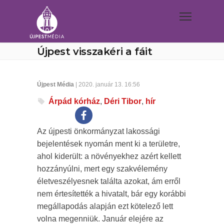
Újpest visszakéri a fáit
Újpest Média
| 2020. január 13. 16:56
Árpád kórház
,
Déri Tibor
,
hír
Az újpesti önkormányzat lakossági
bejelentések nyomán ment ki a területre,
ahol kiderült: a növényekhez azért kellett
hozzányúlni, mert egy szakvélemény
életveszélyesnek találta azokat, ám erről
nem értesítették a hivatalt, bár egy korábbi
megállapodás alapján ezt kötelező lett
volna megenniük. Január elejére az