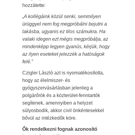
hozzátette:
„A kollégáink közül senki, semmilyen
ürüggyel nem fog megpróbálni bejutni a
lakásba, ugyanis ez tilos számukra. Ha
valaki idegen ezt mégis megpróbálja, az
mindenképp legyen gyanús, kérjük, hogy
az ilyen eseteket jelezzék a hatóságok
felé.”
Czigler László azt is nyomatékosította,
hogy az élelmiszer- és
gyógyszervásárlásban jelenleg a
polgárőrök és a közterület-fenntartók
segítenek, amennyiben a helyzet
súlyosbodik, akkor civil önkéntesekkel
bővül az intézkedők köre.
Ők rendelkezni fognak azonosító