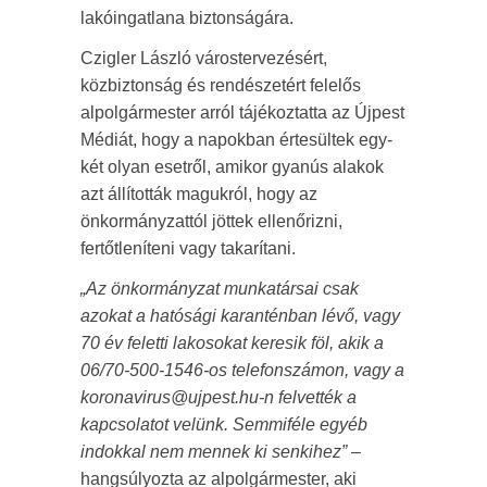
lakóingatlana biztonságára.
Czigler László várostervezésért,
közbiztonság és rendészetért felelős
alpolgármester arról tájékoztatta az Újpest
Médiát, hogy a napokban értesültek egy-
két olyan esetről, amikor gyanús alakok
azt állították magukról, hogy az
önkormányzattól jöttek ellenőrizni,
fertőtleníteni vagy takarítani.
„Az önkormányzat munkatársai csak
azokat a hatósági karanténban lévő, vagy
70 év feletti lakosokat keresik föl, akik a
06/70-500-1546-os telefonszámon, vagy a
koronavirus@ujpest.hu-n felvették a
kapcsolatot velünk. Semmiféle egyéb
indokkal nem mennek ki senkihez”
–
hangsúlyozta az alpolgármester, aki