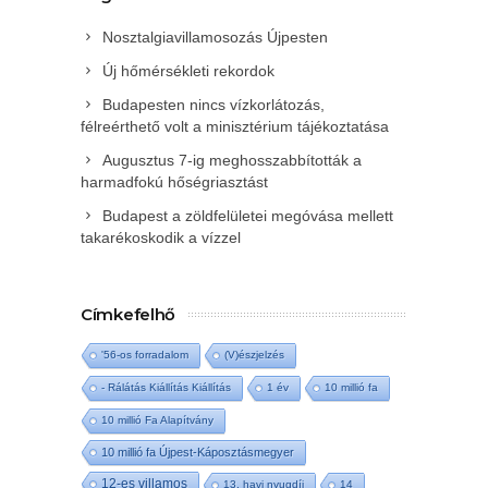
Nosztalgiavillamosozás Újpesten
Új hőmérsékleti rekordok
Budapesten nincs vízkorlátozás,
félreérthető volt a minisztérium tájékoztatása
Augusztus 7-ig meghosszabbították a
harmadfokú hőségriasztást
Budapest a zöldfelületei megóvása mellett
takarékoskodik a vízzel
Címkefelhő
'56-os forradalom
(V)észjelzés
- Rálátás Kiállítás Kiállítás
1 év
10 millió fa
10 millió Fa Alapítvány
10 millió fa Újpest-Káposztásmegyer
12-es villamos
13. havi nyugdíj
14