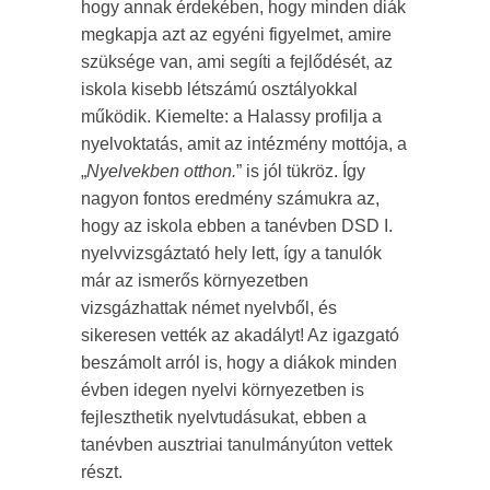
hogy annak érdekében, hogy minden diák
megkapja azt az egyéni figyelmet, amire
szüksége van, ami segíti a fejlődését, az
iskola kisebb létszámú osztályokkal
működik. Kiemelte: a Halassy profilja a
nyelvoktatás, amit az intézmény mottója, a
„
Nyelvekben otthon.
” is jól tükröz. Így
nagyon fontos eredmény számukra az,
hogy az iskola ebben a tanévben DSD I.
nyelvvizsgáztató hely lett, így a tanulók
már az ismerős környezetben
vizsgázhattak német nyelvből, és
sikeresen vették az akadályt! Az igazgató
beszámolt arról is, hogy a diákok minden
évben idegen nyelvi környezetben is
fejleszthetik nyelvtudásukat, ebben a
tanévben ausztriai tanulmányúton vettek
részt.