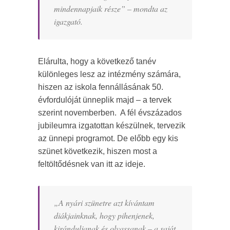
mindennapjaik része
” – mondta az
igazgató.
Elárulta, hogy a következő tanév
különleges lesz az intézmény számára,
hiszen az iskola fennállásának 50.
évfordulóját ünneplik majd – a tervek
szerint novemberben. A fél évszázados
jubileumra izgatottan készülnek, tervezik
az ünnepi programot. De előbb egy kis
szünet következik, hiszen most a
feltöltődésnek van itt az ideje.
„
A nyári szünetre azt kívántam
diákjainknak, hogy pihenjenek,
kiránduljanak és olvassanak – a saját