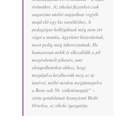
örömükre. Az iskolai füzeteket csak
augusztus utolsó napjaiban vegyék
majd elő egy kis ismétléshez. A
pedagógus kollégáknak még nem ért
véget a munka, ügyeletet biztosítottak,
most pedig még táboroztatnak. De
hamarosan nekik is elkezdődik a jól
megérdemelt pihenés, ami
elengedhetetlen ahhoz, hogy
megújulva kezdhessük meg az új
tanévet, méltó módon megünnepelve
a Bene suli 50. születésnapját
” –
zárta gondolatait Aranyásné Holti
Orsolya, az iskola igazgatója.