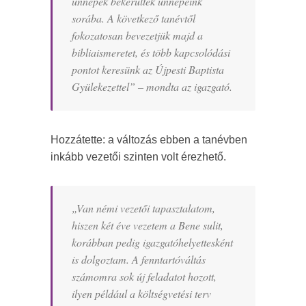
ünnepek bekerültek ünnepeink
sorába. A következő tanévtől
fokozatosan bevezetjük majd a
bibliaismeretet, és több kapcsolódási
pontot keresünk az Újpesti Baptista
Gyülekezettel
” – mondta az igazgató.
Hozzátette: a változás ebben a tanévben
inkább vezetői szinten volt érezhető.
„
Van némi vezetői tapasztalatom,
hiszen két éve vezetem a Bene sulit,
korábban pedig igazgatóhelyettesként
is dolgoztam. A fenntartóváltás
számomra sok új feladatot hozott,
ilyen például a költségvetési terv