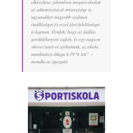
elkészítése, jelentősen megnövekedett
az adminisztráció mennyisége is,
ugyanakkor nagyobb szakmai
önállóságot és ezzel járó felelősséget
is kaptam. Örülök, hogy az átállás
gördülékenyen zajlott, és egy nagyon
sikeres tanévet zárhattunk, az iskola
tanulmányi átlaga 4,19 % lett
” –
mondta az igazgató.