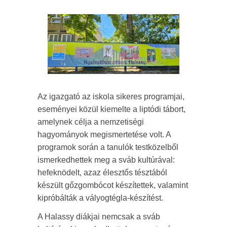
Az igazgató az iskola sikeres programjai,
eseményei közül kiemelte a liptódi tábort,
amelynek célja a nemzetiségi
hagyományok megismertetése volt. A
programok során a tanulók testközelből
ismerkedhettek meg a sváb kultúrával:
hefeknödelt, azaz élesztős tésztából
készült gőzgombócot készítettek, valamint
kipróbálták a vályogtégla-készítést.
A Halassy diákjai nemcsak a sváb