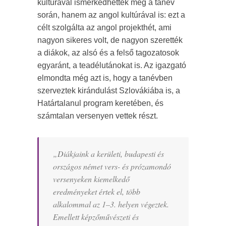
kultúrával ismerkedhettek meg a tanév
során, hanem az angol kultúrával is:
ezt a
célt szolgálta az angol projekthét,
ami
nagyon sikeres volt, de nagyon szerették
a diákok, az alsó és a felső tagozatosok
egyaránt, a teadélutánokat is. Az igazgató
elmondta még azt is, hogy a tanévben
szerveztek kirándulást Szlovákiába is, a
Határtalanul program keretében, és
számtalan versenyen vettek részt.
„
Diákjaink a kerületi, budapesti és
országos német vers- és prózamondó
versenyeken kiemelkedő
eredményeket értek el, több
alkalommal az 1–3. helyen végeztek.
Emellett képzőművészeti és