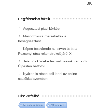
BK
Legfrissebb hírek
Augusztusi piaci körkép
Másodfokúra mérsékelték a
hőségriasztást
Képes beszámoló az István út és a
Pozsonyi utca rekonstrukciójáról X.
Jelentős közlekedési változások várhatók
Újpesten hétfőtől
Nyáron is résen kell lenni az online
csalókkal szemben
Címkefelhő
'56-os forradalom
(V)észjelzés