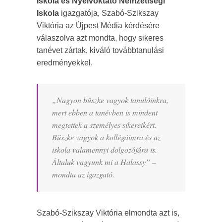
Iskola és Nyelvoktató Nemzetiségi
Iskola
igazgatója, Szabó-Szikszay
Viktória az Újpest Média kérdésére
válaszolva azt mondta, hogy
sikeres
tanévet zártak, kiváló továbbtanulási
eredményekkel.
„
Nagyon büszke vagyok tanulóinkra,
mert ebben a tanévben is mindent
megtettek a személyes sikereikért.
Büszke vagyok a kollégáimra és az
iskola valamennyi dolgozójára is.
Általuk vagyunk mi a Halassy
” –
mondta az igazgató.
Szabó-Szikszay Viktória elmondta azt is,