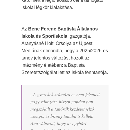
kap, mert a legfontosabb cél a támogató
iskolai légkör kialakítása.
Az
Bene Ferenc Baptista Általános
Iskola és Sportiskola
igazgatója,
Aranyásné Holti Orsolya az Újpest
Médiának elmondta, hogy a 2025/2026-os
tanév jelentős változást hozott az
intézmény életében: a Baptista
Szeretetszolgálat lett az iskola fenntartója.
„
A gyerekek számára ez nem jelentett
nagy változást, hiszen minden nap
megszólalt a tanórák kezdetét jelző
csengő, és bizony tanulni is kellett.
Ami változott, hogy az egyházi