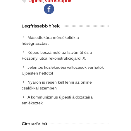
Újpest
,
városnapok
Legfrissebb hírek
Másodfokúra mérsékelték a
hőségriasztást
Képes beszámoló az István út és a
Pozsonyi utca rekonstrukciójáról X.
Jelentős közlekedési változások várhatók
Újpesten hétfőtől
Nyáron is résen kell lenni az online
csalókkal szemben
A kommunizmus újpesti áldozataira
emlékeztek
Címkefelhő