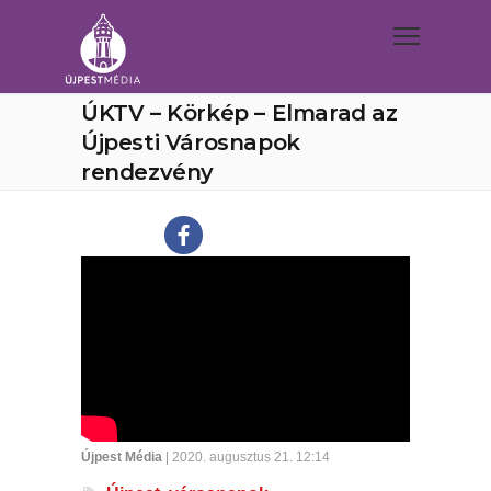
ÚKTV – Körkép – Elmarad az
Újpesti Városnapok
rendezvény
Újpest Média
| 2020. augusztus 21. 12:14