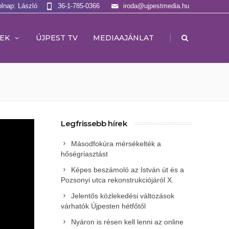
olnap: László
36-1-785-0366
iroda@ujpestmedia.hu
|
EK
ÚJPEST TV
MEDIAAJÁNLAT
Legfrissebb hírek
Másodfokúra mérsékelték a
hőségriasztást
Képes beszámoló az István út és a
Pozsonyi utca rekonstrukciójáról X.
Jelentős közlekedési változások
várhatók Újpesten hétfőtől
Nyáron is résen kell lenni az online