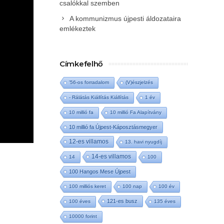
csalókkal szemben
A kommunizmus újpesti áldozataira
emlékeztek
Címkefelhő
'56-os forradalom
(V)észjelzés
- Rálátás Kiállítás Kiállítás
1 év
10 millió fa
10 millió Fa Alapítvány
10 millió fa Újpest-Káposztásmegyer
12-es villamos
13. havi nyugdíj
14-es villamos
14
100
100 Hangos Mese Újpest
100 milliós keret
100 nap
100 év
121-es busz
100 éves
135 éves
10000 forint