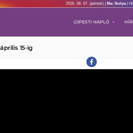
2026. 08. 07. (péntek) |
Ma: Ibolya
| H
ÚJPESTI NAPLÓ
HÍR
rilis 15-ig