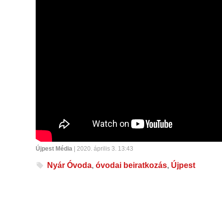
Újpest Média
| 2020. április 3. 13:43
Nyár Óvoda
,
óvodai beiratkozás
,
Újpest