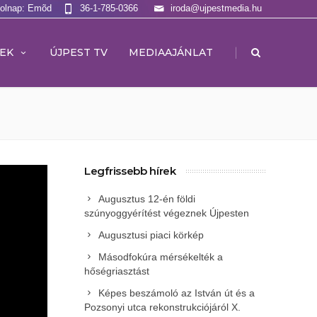
Holnap: Emõd
36-1-785-0366
iroda@ujpestmedia.hu
|
EK
ÚJPEST TV
MEDIAAJÁNLAT
Legfrissebb hírek
Augusztus 12-én földi
szúnyoggyérítést végeznek Újpesten
Augusztusi piaci körkép
Másodfokúra mérsékelték a
hőségriasztást
Képes beszámoló az István út és a
Pozsonyi utca rekonstrukciójáról X.