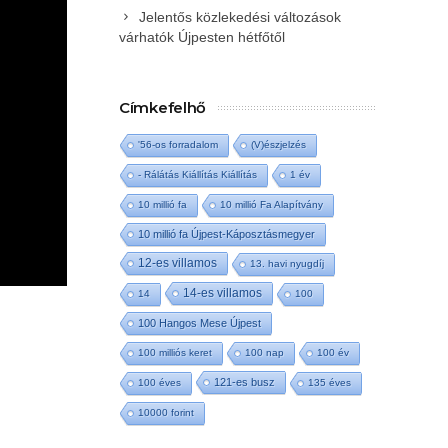
Jelentős közlekedési változások
várhatók Újpesten hétfőtől
Címkefelhő
'56-os forradalom
(V)észjelzés
- Rálátás Kiállítás Kiállítás
1 év
10 millió fa
10 millió Fa Alapítvány
10 millió fa Újpest-Káposztásmegyer
12-es villamos
13. havi nyugdíj
14-es villamos
14
100
100 Hangos Mese Újpest
100 milliós keret
100 nap
100 év
121-es busz
100 éves
135 éves
10000 forint