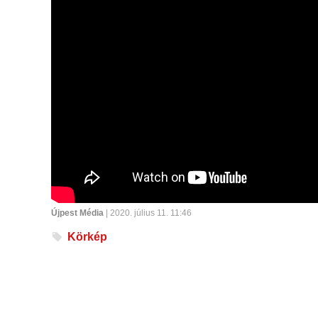
Újpest Média
| 2020. július 11. 11:46
Körkép