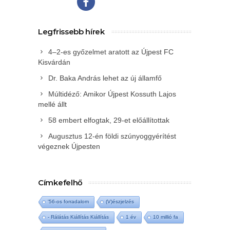
Legfrissebb hírek
4–2-es győzelmet aratott az Újpest FC
Kisvárdán
Dr. Baka András lehet az új államfő
Múltidéző: Amikor Újpest Kossuth Lajos
mellé állt
58 embert elfogtak, 29-et előállítottak
Augusztus 12-én földi szúnyoggyérítést
végeznek Újpesten
Címkefelhő
'56-os forradalom
(V)észjelzés
- Rálátás Kiállítás Kiállítás
1 év
10 millió fa