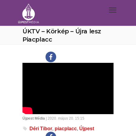
ÚKTV – Körkép – Újra lesz
Piacplacc
Újpest Média
| 2020. május 20. 15:15
Déri Tibor
,
piacplacc
,
Újpest