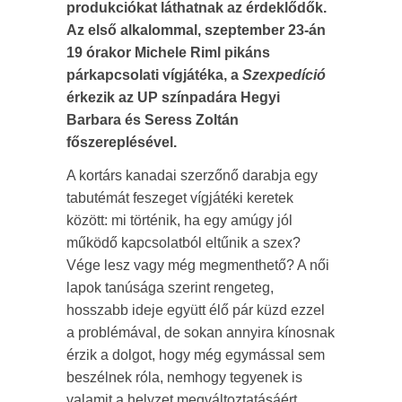
produkciókat láthatnak az érdeklődők.
Az első alkalommal, szeptember 23-án
19 órakor Michele Riml pikáns
párkapcsolati vígjátéka, a
Szexpedíció
érkezik az UP színpadára Hegyi
Barbara és Seress Zoltán
főszereplésével.
A kortárs kanadai szerzőnő darabja egy
tabutémát feszeget vígjátéki keretek
között: mi történik, ha egy amúgy jól
működő kapcsolatból eltűnik a szex?
Vége lesz vagy még megmenthető? A női
lapok tanúsága szerint rengeteg,
hosszabb ideje együtt élő pár küzd ezzel
a problémával, de sokan annyira kínosnak
érzik a dolgot, hogy még egymással sem
beszélnek róla, nemhogy tegyenek is
valamit a helyzet megváltoztatásáért.