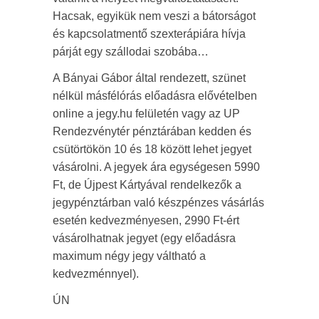
Hacsak, egyikük nem veszi a bátorságot
és kapcsolatmentő szexterápiára hívja
párját egy szállodai szobába…
A Bányai Gábor által rendezett, szünet
nélkül másfélórás előadásra elővételben
online a jegy.hu felületén vagy az UP
Rendezvénytér pénztárában kedden és
csütörtökön 10 és 18 között lehet jegyet
vásárolni. A jegyek ára egységesen 5990
Ft, de Újpest Kártyával rendelkezők a
jegypénztárban való készpénzes vásárlás
esetén kedvezményesen, 2990 Ft-ért
vásárolhatnak jegyet (egy előadásra
maximum négy jegy váltható a
kedvezménnyel).
ÚN