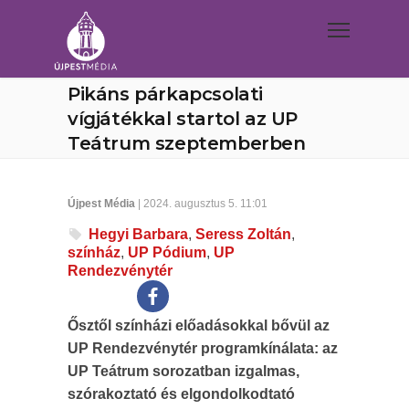
Pikáns párkapcsolati
vígjátékkal startol az UP
Teátrum szeptemberben
Újpest Média
| 2024. augusztus 5. 11:01
Hegyi Barbara
,
Seress Zoltán
,
színház
,
UP Pódium
,
UP
Rendezvénytér
Ősztől színházi előadásokkal bővül az
UP Rendezvénytér programkínálata: az
UP Teátrum sorozatban izgalmas,
szórakoztató és elgondolkodtató