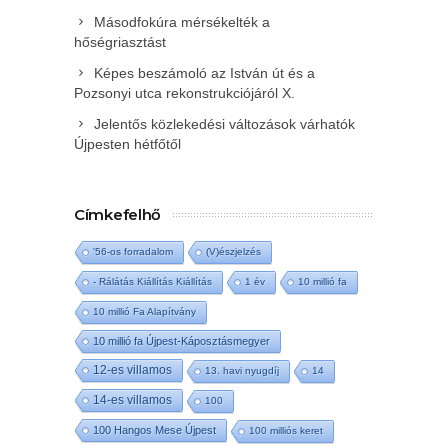
Másodfokúra mérsékelték a
hőségriasztást
Képes beszámoló az István út és a
Pozsonyi utca rekonstrukciójáról X.
Jelentős közlekedési változások várhatók
Újpesten hétfőtől
Címkefelhő
'56-os forradalom
(V)észjelzés
- Rálátás Kiállítás Kiállítás
1 év
10 millió fa
10 millió Fa Alapítvány
10 millió fa Újpest-Káposztásmegyer
12-es villamos
13. havi nyugdíj
14
14-es villamos
100
100 Hangos Mese Újpest
100 milliós keret