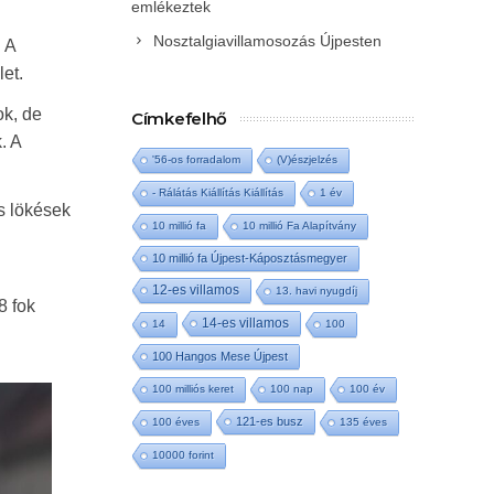
emlékeztek
Nosztalgiavillamosozás Újpesten
. A
et.
ok, de
Címkefelhő
. A
'56-os forradalom
(V)észjelzés
- Rálátás Kiállítás Kiállítás
1 év
s lökések
10 millió fa
10 millió Fa Alapítvány
10 millió fa Újpest-Káposztásmegyer
12-es villamos
13. havi nyugdíj
8 fok
14-es villamos
14
100
100 Hangos Mese Újpest
100 milliós keret
100 nap
100 év
121-es busz
100 éves
135 éves
10000 forint