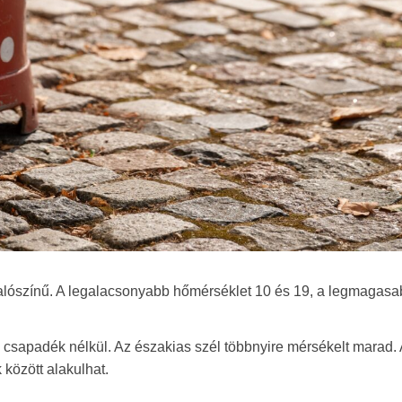
alószínű. A legalacsonyabb hőmérséklet 10 és 19, a legmagasa
 csapadék nélkül. Az északias szél többnyire mérsékelt marad. 
 között alakulhat.