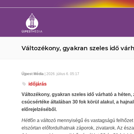
Változékony, gyakran szeles idő várh
Újpest Média
| 2026. július 6. 05:17
időjárás
Változékony, gyakran szeles idő várható a héten, z
csúcsértéke általában 30 fok körül alakul, a hajna
előrejelzéséből.
Hétfőn
a változó mennyiségű és vastagságú felhőzet 
elszórtan előfordulhatnak záporok, zivatarok. Az észa