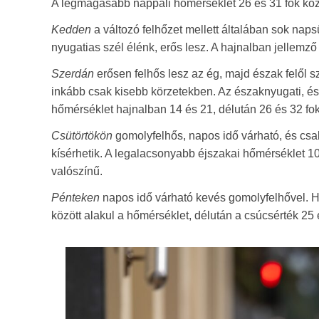
A legmagasabb nappali hőmérséklet 26 és 31 fok közö
Kedden
a változó felhőzet mellett általában sok napsü
nyugatias szél élénk, erős lesz. A hajnalban jellemz
Szerdán
erősen felhős lesz az ég, majd észak felől s
inkább csak kisebb körzetekben. Az északnyugati, észa
hőmérséklet hajnalban 14 és 21, délután 26 és 32 fok
Csütörtökön
gomolyfelhős, napos idő várható, és csak
kísérhetik. A legalacsonyabb éjszakai hőmérséklet 1
valószínű.
Pénteken
napos idő várható kevés gomolyfelhővel. He
között alakul a hőmérséklet, délután a csúcsérték 25 é