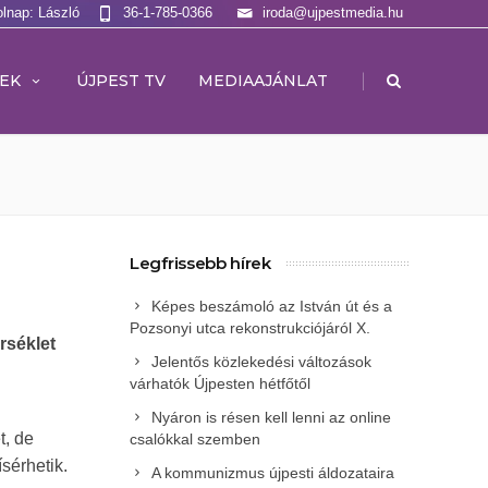
olnap: László
36-1-785-0366
iroda@ujpestmedia.hu
|
EK
ÚJPEST TV
MEDIAAJÁNLAT
Legfrissebb hírek
Képes beszámoló az István út és a
Pozsonyi utca rekonstrukciójáról X.
rséklet
Jelentős közlekedési változások
várhatók Újpesten hétfőtől
Nyáron is résen kell lenni az online
t, de
csalókkal szemben
sérhetik.
A kommunizmus újpesti áldozataira