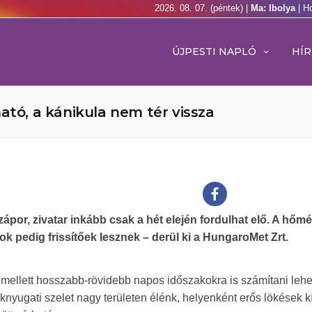
2026. 08. 07. (péntek) |
Ma: Ibolya
| H
ÚJPESTI NAPLÓ
HÍR
ató, a kánikula nem tér vissza
ápor, zivatar inkább csak a hét elején fordulhat elő. A hőmé
lok pedig frissítőek lesznek – derül ki a HungaroMet Zrt.
mellett hosszabb-rövidebb napos időszakokra is számítani lehe
knyugati szelet nagy területen élénk, helyenként erős lökések kí