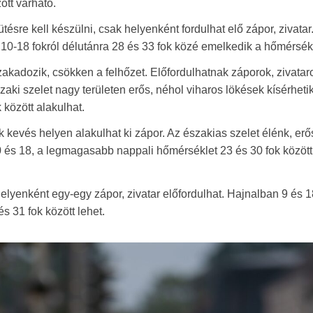
tt várható.
tésre kell készülni, csak helyenként fordulhat elő zápor, zivatar
ő 10-18 fokról délutánra 28 és 33 fok közé emelkedik a hőmérsékl
zakadozik, csökken a felhőzet. Előfordulhatnak záporok, zivatar
ki szelet nagy területen erős, néhol viharos lökések kísérhetik
 között alakulhat.
 kevés helyen alakulhat ki zápor. Az északias szelet élénk, erő
0 és 18, a legmagasabb nappali hőmérséklet 23 és 30 fok között
lyenként egy-egy zápor, zivatar előfordulhat. Hajnalban 9 és 1
s 31 fok között lehet.