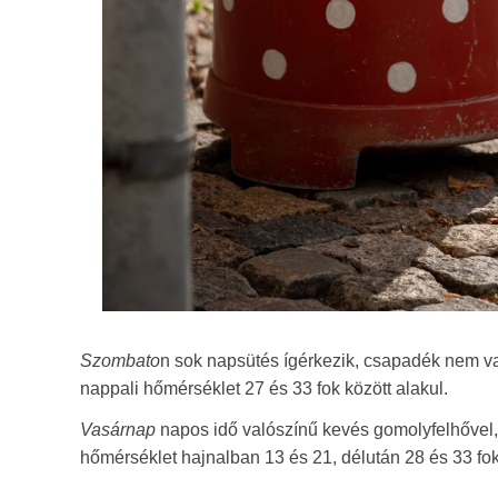
Szombato
n sok napsütés ígérkezik, csapadék nem v
nappali hőmérséklet 27 és 33 fok között alakul.
Vasárnap
napos idő valószínű kevés gomolyfelhővel,
hőmérséklet hajnalban 13 és 21, délután 28 és 33 fok