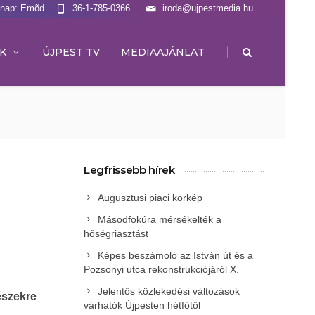
lnap: Emõd
36-1-785-0366
iroda@ujpestmedia.hu
|
K
ÚJPEST TV
MEDIAAJÁNLAT
Legfrissebb hírek
Augusztusi piaci körkép
Másodfokúra mérsékelték a
hőségriasztást
Képes beszámoló az István út és a
Pozsonyi utca rekonstrukciójáról X.
Jelentős közlekedési változások
észekre
várhatók Újpesten hétfőtől