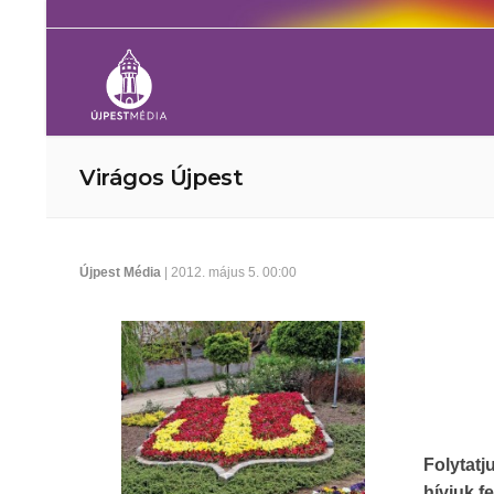
Virágos Újpest
Újpest Média
| 2012. május 5. 00:00
Folytat
hívjuk f