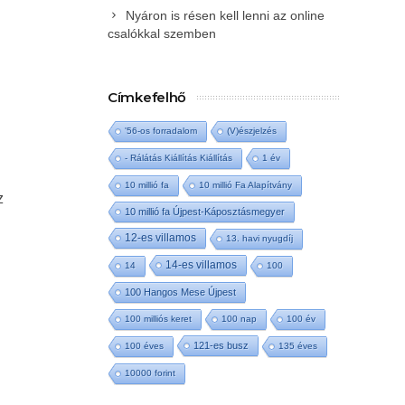
Nyáron is résen kell lenni az online
csalókkal szemben
Címkefelhő
'56-os forradalom
(V)észjelzés
- Rálátás Kiállítás Kiállítás
1 év
10 millió fa
10 millió Fa Alapítvány
z
10 millió fa Újpest-Káposztásmegyer
12-es villamos
13. havi nyugdíj
14-es villamos
14
100
100 Hangos Mese Újpest
100 milliós keret
100 nap
100 év
121-es busz
100 éves
135 éves
10000 forint