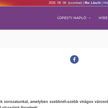
2026. 08. 08. (szombat) |
Ma: László
| Ho
ÚJPESTI NAPLÓ
HÍRE
juk sorozatunkat, amelyben szebbnél-szebb virágos városr
el olvasóink figyelmét.