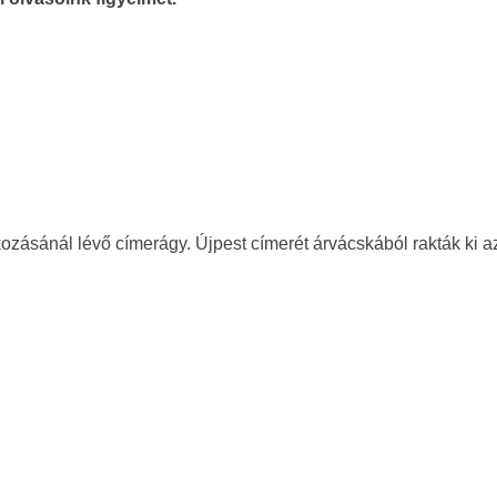
ozásánál lévő címerágy. Újpest címerét árvácskából rakták ki a