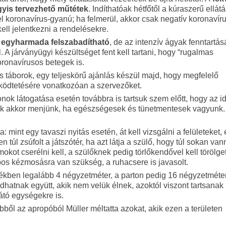
gyis tervezhető műtétek
. Indíthatóak hétfőtől a kúraszerű ellátá
 koronavírus-gyanú; ha felmerül, akkor csak negatív koronavírus
kell jelentkezni a rendelésekre.
 egyharmada felszabadítható
, de az intenzív ágyak fenntartás
 A járványügyi készültséget fent kell tartani, hogy “rugalmas
oronavírusos betegek is.
is táborok, egy teljeskörű ajánlás készül majd, hogy megfelelő
működtetésére vonatkozóan a szervezőket.
nok látogatása esetén továbbra is tartsuk szem előtt, hogy az i
sak akkor menjünk, ha egészségesek és tünetmentesek vagyunk.
 mint egy tavaszi nyitás esetén, át kell vizsgálni a felületeket, 
en túl zsúfolt a játszótér, ha azt látja a szülő, hogy túl sokan van
t cserélni kell, a szülőknek pedig törlőkendővel kell törölget
os kézmosásra van szükség, a ruhacsere is javasolt.
ékben legalább 4 négyzetméter, a parton pedig 16 négyzetméte
dhatnak együtt, akik nem velük élnek, azoktól viszont tartsanak
átó egységekre is.
bből az apropóból Müller méltatta azokat, akik ezen a területen