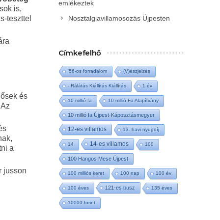
emlékeztek
sok is,
-teszttel
Nosztalgiavillamosozás Újpesten
ára
Címkefelhő
'56-os forradalom
(V)észjelzés
- Rálátás Kiállítás Kiállítás
1 év
dősek és
10 millió fa
10 millió Fa Alapítvány
 Az
10 millió fa Újpest-Káposztásmegyer
és
12-es villamos
13. havi nyugdíj
nak,
14-es villamos
14
100
ni a
100 Hangos Mese Újpest
r jusson
100 milliós keret
100 nap
100 év
121-es busz
100 éves
135 éves
10000 forint