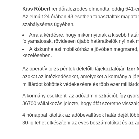
Kiss Róbert
rendőralezredes elmondta: eddig 641-en t
Az elmúlt 24 órában 43 esetben tapasztaltak magata
szabálysértés ügyében.
Arra a kérdésre, hogy mikor nyitnak a kisebb hatá
folyamatosak, rövidesen újabb határátkelők nyílnak 
A kiskunhalasi mobilkórház a jövőben megmarad,
kezelésében.
Az operatív törzs péntek délelőtti tájékoztatóján
Izer 
azokat az intézkedéseket, amelyeket a kormány a járv
milliárdot költöttek védekezésre és több ezer milliárd
A kormány csökkenti az adóadminisztrációt, így gyors
36700 vállalkozás jelezte, hogy áfát szeretne vissz
4 hónappal kitolták az adóbevallások határidejét tö
30-ig lehet elkészíteni az éves beszámolókat és az ad