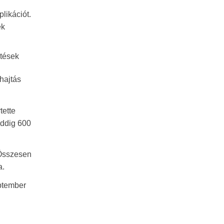
likációt.
ek
etések
hajtás
tette
Eddig 600
 Összesen
a.
eptember