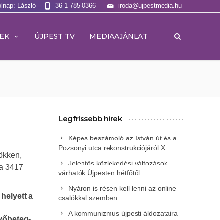
olnap: László
36-1-785-0366
iroda@ujpestmedia.hu
|
EK
ÚJPEST TV
MEDIAAJÁNLAT
Legfrissebb hírek
Képes beszámoló az István út és a
Pozsonyi utca rekonstrukciójáról X.
sökken,
Jelentős közlekedési változások
ta 3417
várhatók Újpesten hétfőtől
Nyáron is résen kell lenni az online
helyett a
csalókkal szemben
A kommunizmus újpesti áldozataira
vőbeteg-