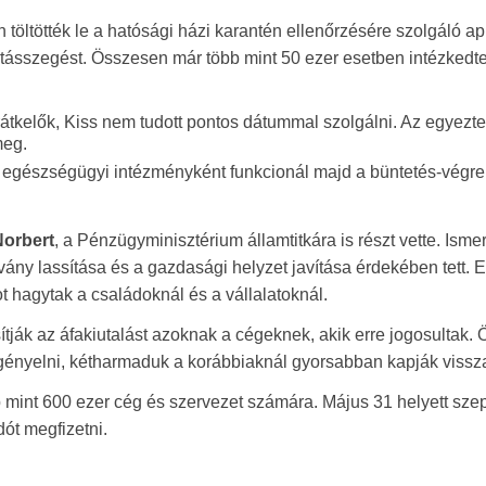
öltötték le a hatósági házi karantén ellenőrzésére szolgáló app
rtásszegést. Összesen már több mint 50 ezer esetben intézkedt
rátkelők, Kiss nem tudott pontos dátummal szolgálni. Az egyezt
meg.
 egészségügyi intézményként funkcionál majd a büntetés-végre
Norbert
, a Pénzügyminisztérium államtitkára is részt vette. Ismer
ány lassítása és a gazdasági helyzet javítása érdekében tett. 
ot hagytak a családoknál és a vállalatoknál.
ítják az áfakiutalást azoknak a cégeknek, akik erre jogosultak.
aigényelni, kétharmaduk a korábbiaknál gyorsabban kapják vissz
bb mint 600 ezer cég és szervezet számára. Május 31 helyett sz
ót megfizetni.