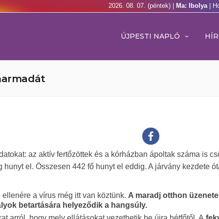
2026. 08. 07. (péntek) |
Ma: Ibolya
| H
ÚJPESTI NAPLÓ
HÍR
 harmadát
 adatokat: az aktív fertőzöttek és a kórházban ápoltak száma is c
 hunyt el. Összesen 442 fő hunyt el eddig. A járvány kezdete ó
 ellenére a vírus még itt van köztünk.
A maradj otthon üzenete 
ályok betartására helyeződik a hangsúly.
t arról, hogy mely ellátásokat vezethetik be újra hétfőtől. A
fek