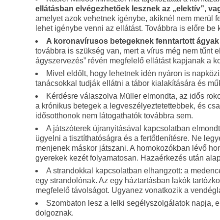
ellátásban elvégezhetőek lesznek az „elektív”, va
amelyet azok vehetnek igénybe, akiknél nem merül fel
lehet igénybe venni az ellátást. Továbbra is előre be 
A koronavírusos betegeknek fenntartott ágyak
továbbra is szükség van, mert a vírus még nem tűnt el.
ágyszervezés” révén megfelelő ellátást kapjanak a k
Mivel eldőlt, hogy lehetnek idén nyáron is napköz
tanácsokkal tudják ellátni a tábor kialakítására és 
Kérdésre válaszolva Müller elmondta, az idős roko
a krónikus betegek a legveszélyeztetettebbek, és c
idősotthonok nem látogathatók továbbra sem.
A játszóterek újranyitásával kapcsolatban elmondta:
ügyelni a tisztíthatóságra és a fertőtlenítésre. Ne legy
menjenek máskor játszani. A homokozókban lévő homoko
gyerekek kezét folyamatosan. Hazaérkezés után alap
A strandokkal kapcsolatban elhangzott: a medenc
egy strandolónak. Az egy háztartásban lakók tartózko
megfelelő távolságot. Ugyanez vonatkozik a vendégl
Szombaton lesz a lelki segélyszolgálatok napja, e
dolgoznak.