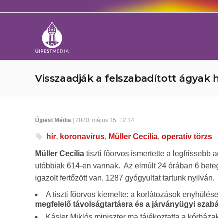
Visszaadják a felszabadított ágyak
Újpest Média
| 2020. május 15. 12:14
hír
,
koronavírus
,
Müller Cecília
,
operatív törzs
Müller Cecília
tiszti főorvos ismertette a legfrissebb
utóbbiak 614-en vannak. Az elmúlt 24 órában 6 beteg
igazolt fertőzött van, 1287 gyógyultat tartunk nyilván.
A tiszti főorvos kiemelte: a korlátozások enyhülése
megfelelő távolságtartásra és a járványügyi szab
Kásler Miklós miniszter ma tájékoztatta a kórházaka