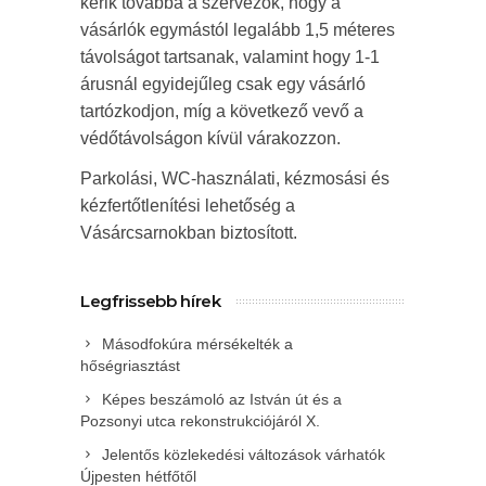
kérik továbbá a szervezők, hogy a
vásárlók egymástól legalább 1,5 méteres
távolságot tartsanak, valamint hogy 1-1
árusnál egyidejűleg csak egy vásárló
tartózkodjon, míg a következő vevő a
védőtávolságon kívül várakozzon.
Parkolási, WC-használati, kézmosási és
kézfertőtlenítési lehetőség a
Vásárcsarnokban biztosított.
Legfrissebb hírek
Másodfokúra mérsékelték a
hőségriasztást
Képes beszámoló az István út és a
Pozsonyi utca rekonstrukciójáról X.
Jelentős közlekedési változások várhatók
Újpesten hétfőtől