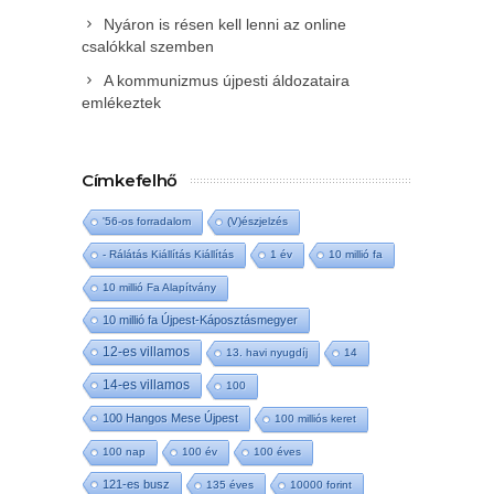
Nyáron is résen kell lenni az online
csalókkal szemben
A kommunizmus újpesti áldozataira
emlékeztek
Címkefelhő
'56-os forradalom
(V)észjelzés
- Rálátás Kiállítás Kiállítás
1 év
10 millió fa
10 millió Fa Alapítvány
10 millió fa Újpest-Káposztásmegyer
12-es villamos
13. havi nyugdíj
14
14-es villamos
100
100 Hangos Mese Újpest
100 milliós keret
100 nap
100 év
100 éves
121-es busz
135 éves
10000 forint