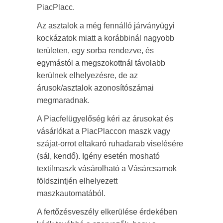
PiacPlacc.
Az asztalok a még fennálló járványügyi
kockázatok miatt a korábbinál nagyobb
területen, egy sorba rendezve, és
egymástól a megszokottnál távolabb
kerülnek elhelyezésre, de az
árusok/asztalok azonosítószámai
megmaradnak.
A Piacfelügyelőség kéri az árusokat és
vásárlókat a PiacPlaccon maszk vagy
szájat-orrot eltakaró ruhadarab viselésére
(sál, kendő). Igény esetén mosható
textilmaszk vásárolható a Vásárcsarnok
földszintjén elhelyezett
maszkautomatából.
A fertőzésveszély elkerülése érdekében