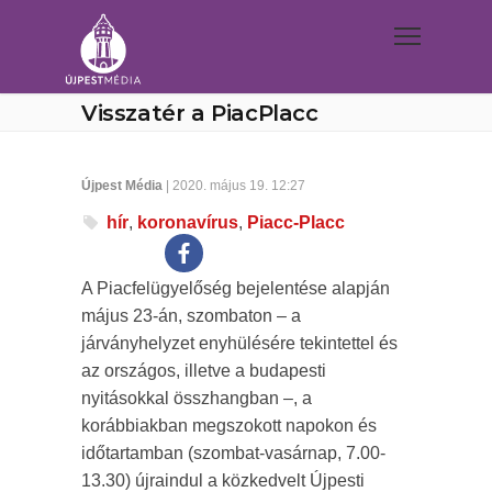
Visszatér a PiacPlacc
Újpest Média
| 2020. május 19. 12:27
hír
,
koronavírus
,
Piacc-Placc
A Piacfelügyelőség bejelentése alapján
május 23-án, szombaton – a
járványhelyzet enyhülésére tekintettel és
az országos, illetve a budapesti
nyitásokkal összhangban –, a
korábbiakban megszokott napokon és
időtartamban (szombat-vasárnap, 7.00-
13.30) újraindul a közkedvelt Újpesti