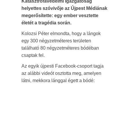
Katasztrófavédelmi Igazgatóság
helyettes szóvivője az Újpest Médiának
megerősítette: egy ember vesztette
életét a tragédia során.
Kolozsi Péter elmondta, hogy a lángok
egy 300 négyzetméteres területen
található 80 négyzetméteres bódéban
csaptak fel.
Az egyik újpesti Facebook-csoport tagja
az alábbi videót osztotta meg, amelyen
látni, mekkora lánggal égett a bódé: