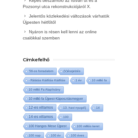
Képes beszámoló az István út és a
Pozsonyi utca rekonstrukciójáról X.
Jelentős közlekedési változások várhatók
Újpesten hétfőtől
Nyáron is résen kell lenni az online
csalókkal szemben
Címkefelhő
'56-os forradalom
(V)észjelzés
- Rálátás Kiállítás Kiállítás
1 év
10 millió fa
10 millió Fa Alapítvány
10 millió fa Újpest-Káposztásmegyer
12-es villamos
13. havi nyugdíj
14
14-es villamos
100
100 Hangos Mese Újpest
100 milliós keret
100 nap
100 év
100 éves