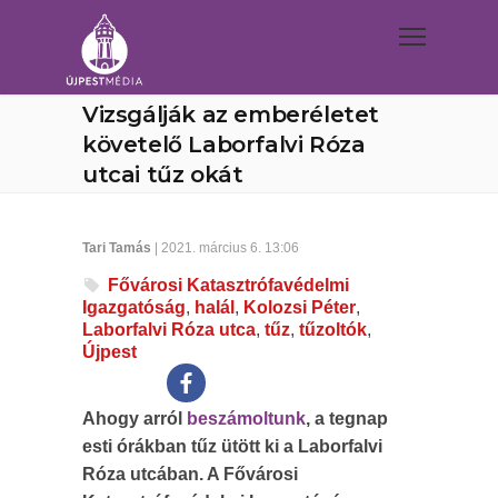
Vizsgálják az emberéletet
követelő Laborfalvi Róza
utcai tűz okát
Tari Tamás
| 2021. március 6. 13:06
Fővárosi Katasztrófavédelmi
Igazgatóság
,
halál
,
Kolozsi Péter
,
Laborfalvi Róza utca
,
tűz
,
tűzoltók
,
Újpest
Ahogy arról
beszámoltunk
, a tegnap
esti órákban tűz ütött ki a Laborfalvi
Róza utcában. A Fővárosi