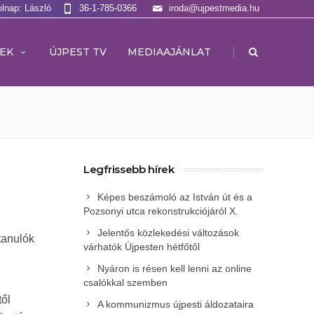
olnap: László
36-1-785-0366
iroda@ujpestmedia.hu
|
EK
ÚJPEST TV
MEDIAAJÁNLAT
Legfrissebb hírek
Képes beszámoló az István út és a
Pozsonyi utca rekonstrukciójáról X.
Jelentős közlekedési változások
tanulók
várhatók Újpesten hétfőtől
Nyáron is résen kell lenni az online
csalókkal szemben
től
A kommunizmus újpesti áldozataira