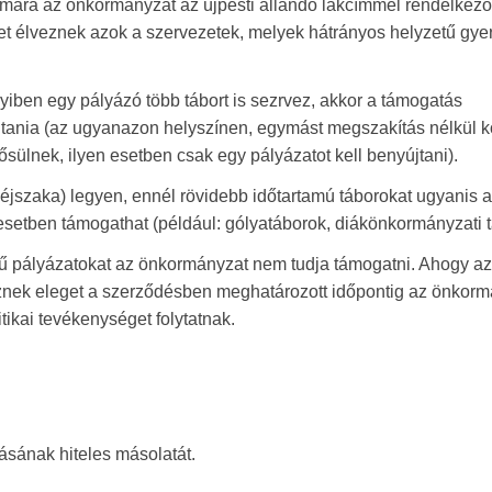
mára az önkormányzat az újpesti állandó lakcímmel rendelkező
get élveznek azok a szervezetek, melyek hátrányos helyzetű gy
iben egy pályázó több tábort is sezrvez, akkor a támogatás
jtania (az ugyanazon helyszínen, egymást megszakítás nélkül 
lnek, ilyen esetben csak egy pályázatot kell benyújtani).
éjszaka) legyen, ennél rövidebb időtartamú táborokat ugyanis a
esetben támogathat (például: gólyatáborok, diákönkormányzati t
gű pályázatokat az önkormányzat nem tudja támogatni. Ahogy az
znek eleget a szerződésben meghatározott időpontig az önkor
itikai tevékenységet folytatnak.
lásának hiteles másolatát.