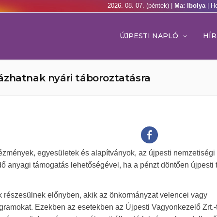
2026. 08. 07. (péntek) |
Ma: Ibolya
| H
ÚJPESTI NAPLÓ
HÍR
lyázhatnak nyári táboroztatásra
tézmények, egyesületek és alapítványok, az újpesti nemzetiségi
ő anyagi támogatás lehetőségével, ha a pénzt döntően újpesti 
k részesülnek előnyben, akik az önkormányzat velencei vagy
programokat. Ezekben az esetekben az Újpesti Vagyonkezelő Zrt.-