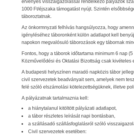
érvényes visszaigazolással rendelkező pályázók szá
1000 Ft/éjszaka támogatást nyújt. Szintén elsőbbsé
táboroztatnak.
Az önkormnyzati felhívás hangsúlyozza, hogy amenny
igényléséhez táboronként külön adatlapot kell benyú
napokon megvalósuló táborozások egy tábornak minősü
Fontos, hogy a táborok időtartama minimum 6 nap (5 
Közművelődési és Oktatási Bizottság csak kivételes 
A budapesti helyszínen maradó napközis tábor jelle
civil szervezetek beadványait sem, amelyek nem tes
felé szóló elszámolási kötelezettségüknek, illetve pol
A pályázatnak tartalmaznia kell:
a hiánytalanul kitöltött pályázati adatlapot,
a tábor részletes leírását napi bontásban,
a szállásadó szállásfoglalásról szóló visszaigazo
Civil szervezetek esetében: