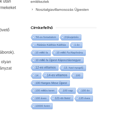
k után
emlékeztek
ermekeket
Nosztalgiavillamosozás Újpesten
Címkefelhő
követő
'56-os forradalom
(V)észjelzés
- Rálátás Kiállítás Kiállítás
1 év
áborok).
10 millió fa
10 millió Fa Alapítvány
10 millió fa Újpest-Káposztásmegyer
 olyan
12-es villamos
mányzat
13. havi nyugdíj
14-es villamos
14
100
100 Hangos Mese Újpest
100 milliós keret
100 nap
100 év
121-es busz
100 éves
135 éves
10000 forint