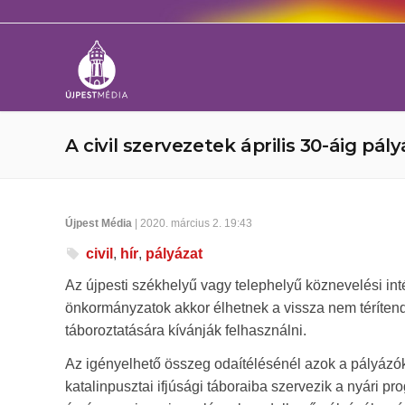
A civil szervezetek április 30-áig pá
Újpest Média
| 2020. március 2. 19:43
civil
,
hír
,
pályázat
Az újpesti székhelyű vagy telephelyű köznevelési in
önkormányzatok akkor élhetnek a vissza nem térítend
táboroztatására kívánják felhasználni.
Az igényelhető összeg odaítélésénél azok a pályázó
katalinpusztai ifjúsági táboraiba szervezik a nyári 