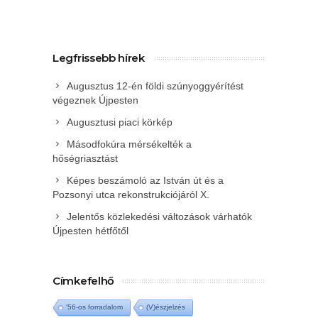
Legfrissebb hírek
Augusztus 12-én földi szúnyoggyérítést
végeznek Újpesten
Augusztusi piaci körkép
Másodfokúra mérsékelték a
hőségriasztást
Képes beszámoló az István út és a
Pozsonyi utca rekonstrukciójáról X.
Jelentős közlekedési változások várhatók
Újpesten hétfőtől
Címkefelhő
'56-os forradalom
(V)észjelzés