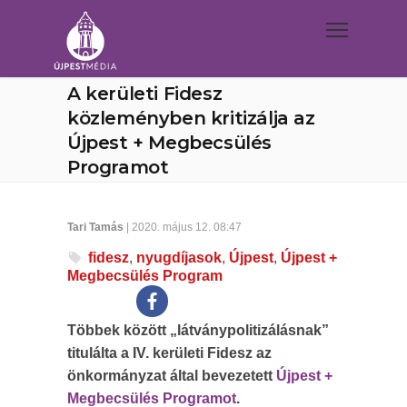
A kerületi Fidesz
közleményben kritizálja az
Újpest + Megbecsülés
Programot
Tari Tamás
| 2020. május 12. 08:47
fidesz
,
nyugdíjasok
,
Újpest
,
Újpest +
Megbecsülés Program
Többek között „látványpolitizálásnak”
titulálta a IV. kerületi Fidesz az
önkormányzat által bevezetett
Újpest +
Megbecsülés Programot
.