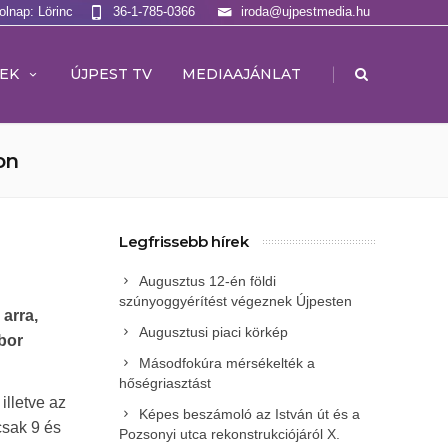
olnap: Lörinc
36-1-785-0366
iroda@ujpestmedia.hu
|
EK
ÚJPEST TV
MEDIAAJÁNLAT
on
Legfrissebb hírek
Augusztus 12-én földi
szúnyoggyérítést végeznek Újpesten
 arra,
Augusztusi piaci körkép
bor
Másodfokúra mérsékelték a
hőségriasztást
illetve az
Képes beszámoló az István út és a
csak 9 és
Pozsonyi utca rekonstrukciójáról X.