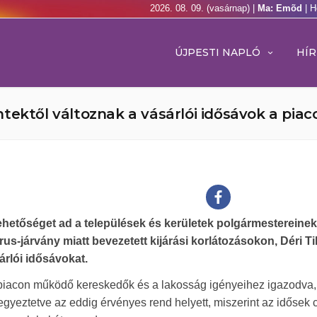
2026. 08. 09. (vasárnap) |
Ma: Emõd
| H
ÚJPESTI NAPLÓ
HÍR
tektől változnak a vásárlói idősávok a piac
lehetőséget ad a települések és kerületek polgármestereinek
s-járvány miatt bevezetett kijárási korlátozásokon, Déri Ti
árlói idősávokat.
 piacon működő kereskedők és a lakosság igényeihez igazodva, 
egyeztetve az eddig érvényes rend helyett, miszerint az idősek 