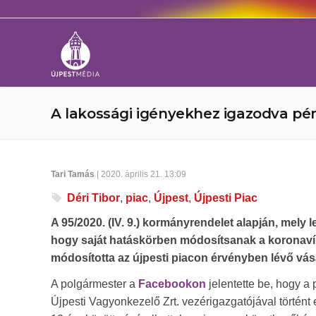
A lakossági igényekhez igazodva pén
Tari Tamás
| 2020. április 21. 13:09
Déri Tibor
,
piac
,
Újpest
,
Újpesti Piac
A 95/2020. (IV. 9.) kormányrendelet alapján, mely 
hogy saját hatáskörben módosítsanak a koronavíru
módosította az újpesti piacon érvényben lévő vás
A polgármester a
Facebookon
jelentette be, hogy a
Újpesti Vagyonkezelő Zrt. vezérigazgatójával történt 