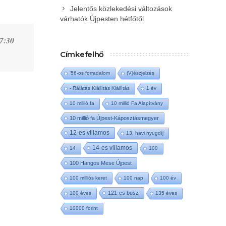
Jelentős közlekedési változások
várhatók Újpesten hétfőtől
 7:30
Címkefelhő
'56-os forradalom
(V)észjelzés
- Rálátás Kiállítás Kiállítás
1 év
10 millió fa
10 millió Fa Alapítvány
10 millió fa Újpest-Káposztásmegyer
12-es villamos
13. havi nyugdíj
14-es villamos
14
100
100 Hangos Mese Újpest
100 milliós keret
100 nap
100 év
121-es busz
100 éves
135 éves
10000 forint