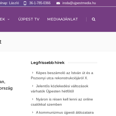
olnap: László
36-1-785-0366
iroda@ujpestmedia.hu
|
EK
ÚJPEST TV
MEDIAAJÁNLAT
t
Legfrissebb hírek
Képes beszámoló az István út és a
Pozsonyi utca rekonstrukciójáról X.
an,
Jelentős közlekedési változások
rország
várhatók Újpesten hétfőtől
Nyáron is résen kell lenni az online
csalókkal szemben
A kommunizmus újpesti áldozataira