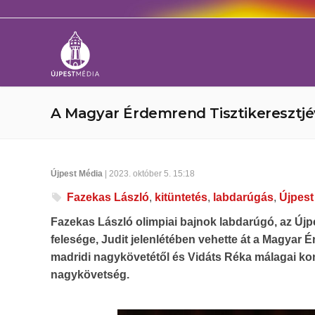
A Magyar Érdemrend Tisztikeresztjév
Újpest Média
| 2023. október 5. 15:18
Fazekas László
,
kitüntetés
,
labdarúgás
,
Újpest
Fazekas László olimpiai bajnok labdarúgó, az Újp
felesége, Judit jelenlétében vehette át a Magyar 
madridi nagykövetétől és Vidáts Réka málagai kon
nagykövetség.