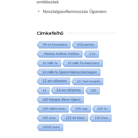
emlékeztek
Nosztalgiavillamosozás Újpesten
Címkefelhő
'56-os forradalom
(V)észjelzés
- Rálátás Kiállítás Kiállítás
1 év
10 millió fa
10 millió Fa Alapítvány
10 millió fa Újpest-Káposztásmegyer
12-es villamos
13. havi nyugdíj
14-es villamos
14
100
100 Hangos Mese Újpest
100 milliós keret
100 nap
100 év
121-es busz
100 éves
135 éves
10000 forint