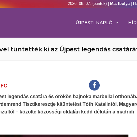
2026. 08. 07. (péntek) |
Ma: Ibolya
| H
ÚJPESTI NAPLÓ
HÍR
el tüntették ki az Újpest legendás csatárá
 FC
est legendás csatára és örökös bajnoka marbellai otthonáb
Érdemrend Tisztikeresztje kitüntetést Tóth Katalintól, Magya
zultól − közölte közösségi oldalán kedd délután a madridi