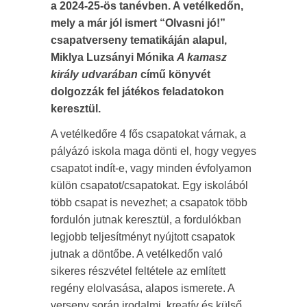
a 2024-25-ös tanévben. A vetélkedőn,
mely a már jól ismert “Olvasni jó!”
csapatverseny tematikáján alapul,
Miklya Luzsányi Mónika
A kamasz
király udvarában
című könyvét
dolgozzák fel játékos feladatokon
keresztül.
A vetélkedőre 4 fős csapatokat várnak, a
pályázó iskola maga dönti el, hogy vegyes
csapatot indít-e, vagy minden évfolyamon
külön csapatot/csapatokat. Egy iskolából
több csapat is nevezhet; a csapatok több
fordulón jutnak keresztül, a fordulókban
legjobb teljesítményt nyújtott csapatok
jutnak a döntőbe. A vetélkedőn való
sikeres részvétel feltétele az említett
regény elolvasása, alapos ismerete. A
verseny során irodalmi, kreatív és külső