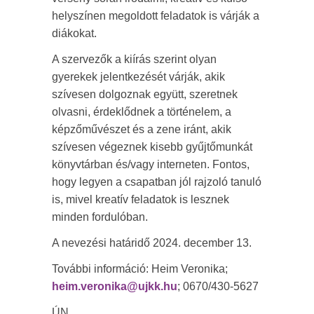
helyszínen megoldott feladatok is várják a
diákokat.
A szervezők a kiírás szerint olyan
gyerekek jelentkezését várják, akik
szívesen dolgoznak együtt, szeretnek
olvasni, érdeklődnek a történelem, a
képzőművészet és a zene iránt, akik
szívesen végeznek kisebb gyűjtőmunkát
könyvtárban és/vagy interneten. Fontos,
hogy legyen a csapatban jól rajzoló tanuló
is, mivel kreatív feladatok is lesznek
minden fordulóban.
A nevezési határidő 2024. december 13.
További információ: Heim Veronika;
heim.veronika@ujkk.hu
; 0670/430-5627
ÚN