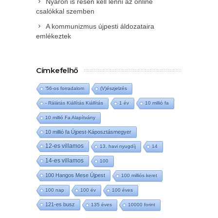
Nyáron is résen kell lenni az online
csalókkal szemben
A kommunizmus újpesti áldozataira
emlékeztek
Címkefelhő
'56-os forradalom
(V)észjelzés
- Rálátás Kiállítás Kiállítás
1 év
10 millió fa
10 millió Fa Alapítvány
10 millió fa Újpest-Káposztásmegyer
12-es villamos
13. havi nyugdíj
14
14-es villamos
100
100 Hangos Mese Újpest
100 milliós keret
100 nap
100 év
100 éves
121-es busz
135 éves
10000 forint