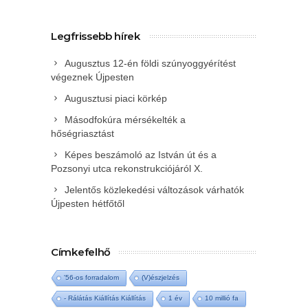
Legfrissebb hírek
Augusztus 12-én földi szúnyoggyérítést
végeznek Újpesten
Augusztusi piaci körkép
Másodfokúra mérsékelték a
hőségriasztást
Képes beszámoló az István út és a
Pozsonyi utca rekonstrukciójáról X.
Jelentős közlekedési változások várhatók
Újpesten hétfőtől
Címkefelhő
'56-os forradalom
(V)észjelzés
- Rálátás Kiállítás Kiállítás
1 év
10 millió fa