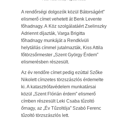
A rendőrségi dolgozók közül Bátorságért”
elismerő címet vehetett át Benk Levente
főhadnagy. A Köz szolgálatáért Zselinszky
Adriennt díjazták, Varga Brigitta
főhadnagy munkáját a Rendkívüli
helytállás címmel jutalmazták, Kiss Attila
főtörzsőrmester „Szent György Érdem”
elismerésben részesült.
Az év rendőre címet pedig ezúttal Szőke
Nikolett címzetes törzszászlós érdemelte
ki. A katasztrófavédelem munkatársai
közül „Szent Flórián érdem” elismerő
címben részesült Leki Csaba tűzoltó
őrnagy, az „Év Tűzoltója” Szabó Ferenc
tűzoltó törzszászlós lett.