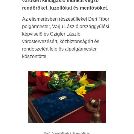
városért kimagasló munkát végző
rendőröket, tűzoltókat és mentősöket.
Az elismerésben részesülteket Déri Tibor
polgármester, Varju László országgyűlési
képviselő és Czigler László
várostervezésért, közbiztonságért és
rendészetért felelős alpolgármester
köszöntötte.
Fotó: Várai Mihály / Újpest Média