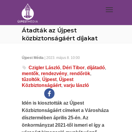
Átadták az Újpest
közbiztonságáért díjakat
Újpest Média
| 2023. május 8. 10:00
Czigler László
,
Déri Tibor
,
díjátadó
,
mentők
,
rendezvény
,
rendőrök
,
tűzoltók
,
Újpest
,
Újpest
Közbiztonságáért
,
varju lászló
Idén is kiosztották az Újpest
Közbiztonságáért címeket a Városháza
dísztermében április 25-én. Az
önkormányzat 2021-től ismeri el így a