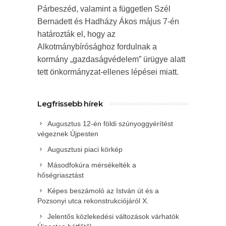
Párbeszéd, valamint a független Szél
Bernadett és Hadházy Ákos május 7-én
határozták el, hogy az
Alkotmánybírósághoz fordulnak a
kormány „gazdaságvédelem” ürügye alatt
tett önkormányzat-ellenes lépései miatt.
Legfrissebb hírek
Augusztus 12-én földi szúnyoggyérítést
végeznek Újpesten
Augusztusi piaci körkép
Másodfokúra mérsékelték a
hőségriasztást
Képes beszámoló az István út és a
Pozsonyi utca rekonstrukciójáról X.
Jelentős közlekedési változások várhatók