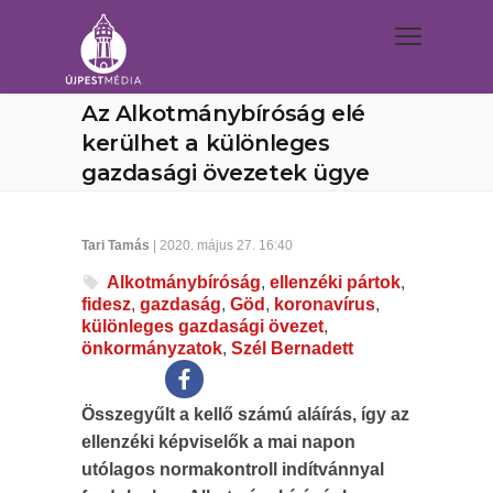
Az Alkotmánybíróság elé
kerülhet a különleges
gazdasági övezetek ügye
Tari Tamás
| 2020. május 27. 16:40
Alkotmánybíróság
,
ellenzéki pártok
,
fidesz
,
gazdaság
,
Göd
,
koronavírus
,
különleges gazdasági övezet
,
önkormányzatok
,
Szél Bernadett
Összegyűlt a kellő számú aláírás, így az
ellenzéki képviselők a mai napon
utólagos normakontroll indítvánnyal