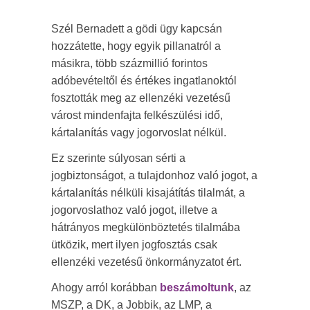
Szél Bernadett a gödi ügy kapcsán
hozzátette, hogy egyik pillanatról a
másikra, több százmillió forintos
adóbevételtől és értékes ingatlanoktól
fosztották meg az ellenzéki vezetésű
várost mindenfajta felkészülési idő,
kártalanítás vagy jogorvoslat nélkül.
Ez szerinte súlyosan sérti a
jogbiztonságot, a tulajdonhoz való jogot, a
kártalanítás nélküli kisajátítás tilalmát, a
jogorvoslathoz való jogot, illetve a
hátrányos megkülönböztetés tilalmába
ütközik, mert ilyen jogfosztás csak
ellenzéki vezetésű önkormányzatot ért.
Ahogy arról korábban
beszámoltunk
, az
MSZP, a DK, a Jobbik, az LMP, a