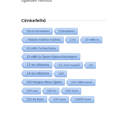
Újpesten hétfőtől
Címkefelhő
'56-os forradalom
(V)észjelzés
- Rálátás Kiállítás Kiállítás
1 év
10 millió fa
10 millió Fa Alapítvány
10 millió fa Újpest-Káposztásmegyer
12-es villamos
13. havi nyugdíj
14
14-es villamos
100
100 Hangos Mese Újpest
100 milliós keret
100 nap
100 év
100 éves
121-es busz
135 éves
10000 forint