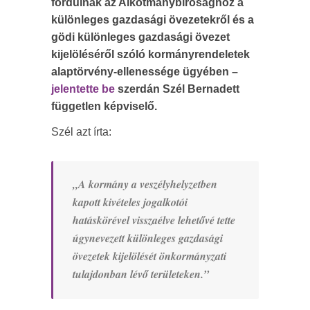
fordulnak az Alkotmánybírósághoz a
különleges gazdasági övezetekről és a
gödi különleges gazdasági övezet
kijelöléséről szóló kormányrendeletek
alaptörvény-ellenessége ügyében –
jelentette be
szerdán Szél Bernadett
független képviselő.
Szél azt írta:
„A kormány a veszélyhelyzetben
kapott kivételes jogalkotói
hatáskörével visszaélve lehetővé tette
úgynevezett különleges gazdasági
övezetek kijelölését önkormányzati
tulajdonban lévő területeken.”