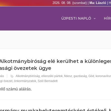
2026. 08. 08. (szombat) |
Ma: László
| 
ÚJPESTI NAPLÓ
HÍR
Alkotmánybíróság elé kerülhet a különlege
asági övezetek ügye
más
Alkotmánybíróság
,
ellenzéki pártok
,
fidesz
,
gazdaság
,
Göd
,
koronavíru
gi övezet
,
önkormányzatok
,
Szél Bernadett
llő számú aláírás.
ormány munkahelyteremtésként értékeli, 