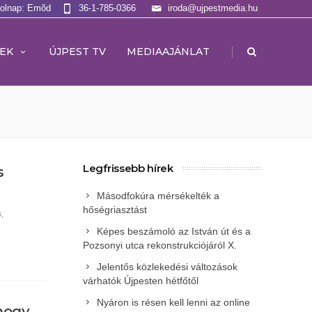
Holnap: Emõd
36-1-785-0366
iroda@ujpestmedia.hu
|
EK
ÚJPEST TV
MEDIAAJÁNLAT
Legfrissebb hírek
s
Másodfokúra mérsékelték a
hőségriasztást
s
,
Képes beszámoló az István út és a
Pozsonyi utca rekonstrukciójáról X.
Jelentős közlekedési változások
várhatók Újpesten hétfőtől
Nyáron is résen kell lenni az online
hogy