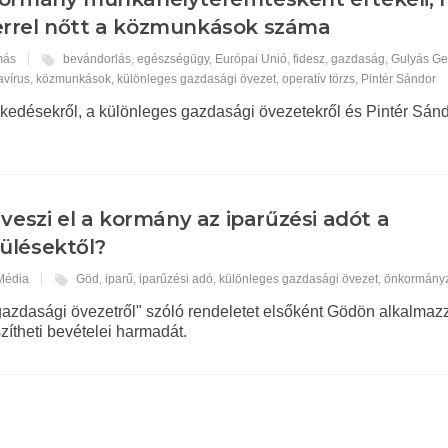
errel nőtt a közmunkások száma
más
bevándorlás
,
egészségügy
,
Európai Unió
,
fidesz
,
gazdaság
,
Gulyás Ge
avírus
,
közmunkások
,
különleges gazdasági övezet
,
operatív törzs
,
Pintér Sándor
kedésekről, a különleges gazdasági övezetekről és Pintér Sándo
 veszi el a kormány az iparűzési adót a
ülésektől?
 Média
Göd
,
iparű
,
iparűzési adó
,
különleges gazdasági övezet
,
önkormány
gazdasági övezetről" szóló rendeletet elsőként Gödön alkalmaz
zítheti bevételei harmadát.