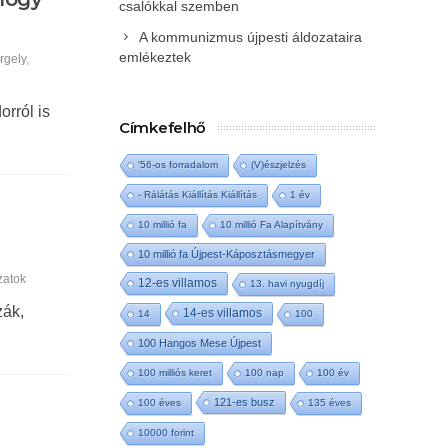
csalókkal szemben
A kommunizmus újpesti áldozataira
emlékeztek
rgely
,
rról is
Címkefelhő
'56-os forradalom
(V)észjelzés
- Rálátás Kiállítás Kiállítás
1 év
10 millió fa
10 millió Fa Alapítvány
10 millió fa Újpest-Káposztásmegyer
zatok
12-es villamos
13. havi nyugdíj
zák,
14-es villamos
14
100
100 Hangos Mese Újpest
100 milliós keret
100 nap
100 év
121-es busz
100 éves
135 éves
10000 forint