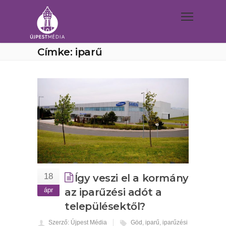
Címke: iparű
18
Így veszi el a kormány
ápr
az iparűzési adót a
településektől?
Szerző: Újpest Média
Göd
,
iparű
,
iparűzési