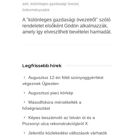
adó
,
különleges gazdasági övezet
,
önkormányzatok
A "különleges gazdasági övezetről" szóló
rendeletet elsőként Gödön alkalmazzák,
amely így elveszítheti bevételei harmadát.
Legfrissebb hírek
Augusztus 12-én földi szúnyoggyérítést
végeznek Újpesten
Augusztusi piaci körkép
Másodfokúra mérsékelték a
hőségriasztást
Képes beszámoló az István út és a
Pozsonyi utca rekonstrukciójáról X.
Jelentős közlekedési változások várhatók