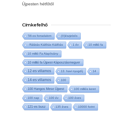
Újpesten hétfőtől
Címkefelhő
'56-os forradalom
(V)észjelzés
- Rálátás Kiállítás Kiállítás
1 év
10 millió fa
10 millió Fa Alapítvány
10 millió fa Újpest-Káposztásmegyer
12-es villamos
13. havi nyugdíj
14
14-es villamos
100
100 Hangos Mese Újpest
100 milliós keret
100 nap
100 év
100 éves
121-es busz
135 éves
10000 forint