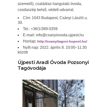
üzemelő), családias hangulatú óvoda,
csodaszép belső, védett udvarral.
Cím: 1043 Budapest, Csányi László u.
30.
Tel.: +36/1/389-0359
E-mail: info@csanyiovoda.ujpest.hu
Honlap:
http://csanyitagovi.hupont.hu/
Nyílt nap: 2022. április 8. 10:00–11:30
között
Újpesti Aradi Óvoda Pozsonyi
Tagóvodája