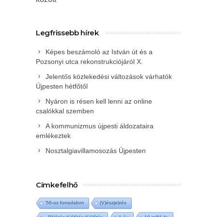
Legfrissebb hírek
Képes beszámoló az István út és a
Pozsonyi utca rekonstrukciójáról X.
Jelentős közlekedési változások várhatók
Újpesten hétfőtől
Nyáron is résen kell lenni az online
csalókkal szemben
A kommunizmus újpesti áldozataira
emlékeztek
Nosztalgiavillamosozás Újpesten
Címkefelhő
'56-os forradalom
(V)észjelzés