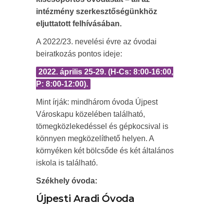
intézmény szerkesztőségünkhöz
eljuttatott felhívásában.
A 2022/23. nevelési évre az óvodai
beiratkozás pontos ideje:
2022. április 25-29. (H-Cs: 8:00-16:00,
P: 8:00-12:00).
Mint írják: mindhárom óvoda Újpest
Városkapu közelében található,
tömegközlekedéssel és gépkocsival is
könnyen megközelíthető helyen. A
környéken két bölcsőde és két általános
iskola is található.
Székhely óvoda:
Újpesti Aradi Óvoda