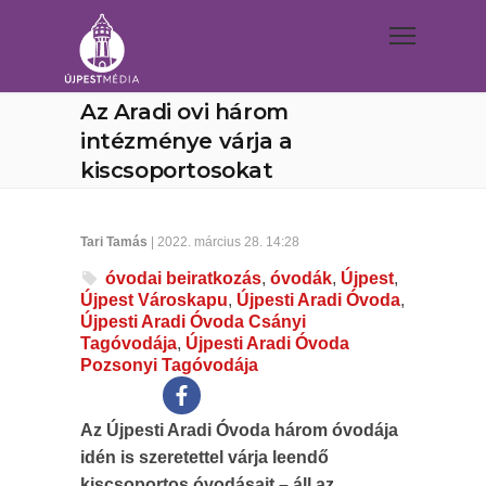
Az Aradi ovi három
intézménye várja a
kiscsoportosokat
Tari Tamás
| 2022. március 28. 14:28
óvodai beiratkozás
,
óvodák
,
Újpest
,
Újpest Városkapu
,
Újpesti Aradi Óvoda
,
Újpesti Aradi Óvoda Csányi
Tagóvodája
,
Újpesti Aradi Óvoda
Pozsonyi Tagóvodája
Az Újpesti Aradi Óvoda három óvodája
idén is szeretettel várja leendő
kiscsoportos óvodásait – áll az