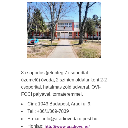
8 csoportos (jelenleg 7 csoporttal
üzemelő) óvoda, 2 szinten oldalanként 2-2
csoporttal, hatalmas zöld udvarral, OVI-
FOCI pályával, tornateremmel.
Cím: 1043 Budapest, Aradi u. 9.
Tel.: +36/1/369-7839
E-mail: info@aradiovoda.ujpest.hu
Honlap:
http://www.aradiovi.hu/