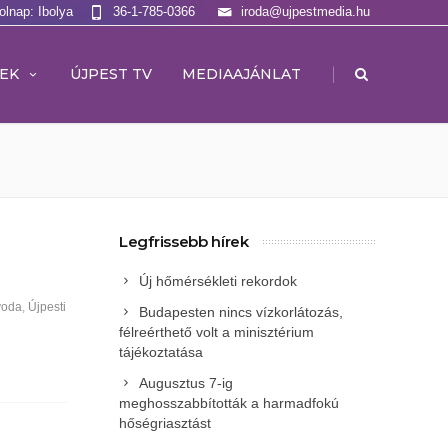
olnap: Ibolya
36-1-785-0366
iroda@ujpestmedia.hu
|
EK
ÚJPEST TV
MEDIAAJÁNLAT
Legfrissebb hírek
Új hőmérsékleti rekordok
voda
,
Újpesti
Budapesten nincs vízkorlátozás,
félreérthető volt a minisztérium
tájékoztatása
Augusztus 7-ig
meghosszabbították a harmadfokú
hőségriasztást