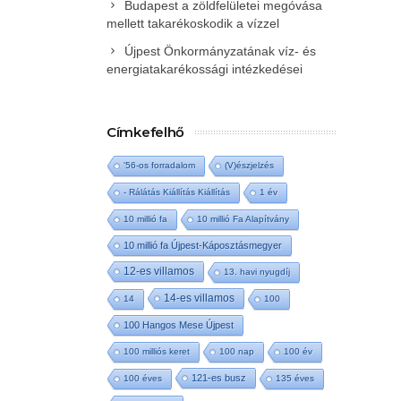
Budapest a zöldfelületei megóvása
mellett takarékoskodik a vízzel
Újpest Önkormányzatának víz- és
energiatakarékossági intézkedései
Címkefelhő
'56-os forradalom
(V)észjelzés
- Rálátás Kiállítás Kiállítás
1 év
10 millió fa
10 millió Fa Alapítvány
10 millió fa Újpest-Káposztásmegyer
12-es villamos
13. havi nyugdíj
14-es villamos
14
100
100 Hangos Mese Újpest
100 milliós keret
100 nap
100 év
121-es busz
100 éves
135 éves