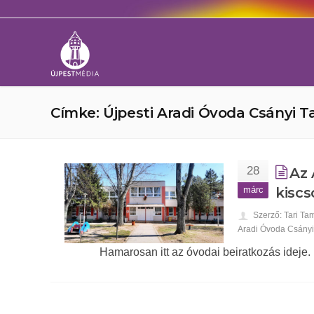
Címke: Újpesti Aradi Óvoda Csányi 
28
Az 
márc
kisc
Szerző: Tari Ta
Aradi Óvoda Csány
Hamarosan itt az óvodai beiratkozás ideje.