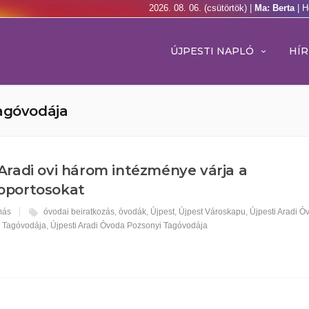
2026. 08. 06. (csütörtök) |
Ma: Berta
| H
ÚJPESTI NAPLÓ
HÍR
Tagóvodája
Aradi ovi három intézménye várja a
soportosokat
más
óvodai beiratkozás
,
óvodák
,
Újpest
,
Újpest Városkapu
,
Újpesti Aradi Ó
i Tagóvodája
,
Újpesti Aradi Óvoda Pozsonyi Tagóvodája