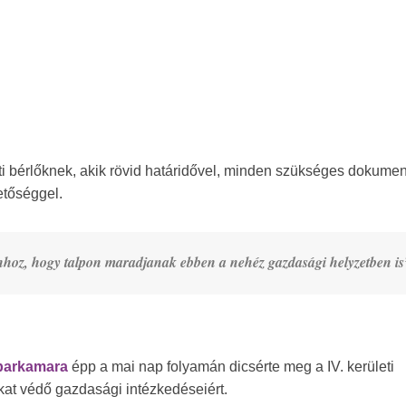
ti bérlőknek, akik rövid határidővel, minden szükséges dokume
etőséggel.
hoz, hogy talpon maradjanak ebben a nehéz gazdasági helyzetben is
Iparkamara
épp a mai nap folyamán dicsérte meg a IV. kerületi
kat védő gazdasági intézkedéseiért.