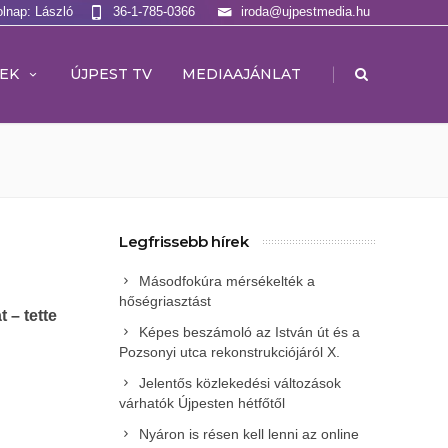
olnap: László
36-1-785-0366
iroda@ujpestmedia.hu
|
EK
ÚJPEST TV
MEDIAAJÁNLAT
Legfrissebb hírek
Másodfokúra mérsékelték a
hőségriasztást
 – tette
Képes beszámoló az István út és a
Pozsonyi utca rekonstrukciójáról X.
Jelentős közlekedési változások
várhatók Újpesten hétfőtől
Nyáron is résen kell lenni az online