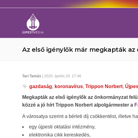
Az első igénylők már megkapták az
Tari Tamás
| 2020. április 20. 17:46
gazdaság
,
koronavírus
,
Trippon Norbert
,
Újpes
Megkapták az első igénylők az önkormányzat felülrő
közzé a jó hírt Trippon Norbert alpolgármester a
F
A városatya szerint a bérleti díj csökkentést, illetve 
egy újpesti oktatási intézmény,
elektronika cikk kereskedés,