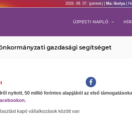
2026. 08. 07. (péntek) |
Ma: Ibolya
| H
ÚJPESTI NAPLÓ
HÍR
 önkormányzati gazdasági segítséget
t
l nyitott, 50 millió forintos alapjából az első támogatásokat
acebookon
.
halasztást kapó vállalkozások között van