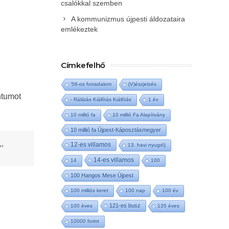
csalókkal szemben
A kommunizmus újpesti áldozataira
emlékeztek
Címkefelhő
'56-os forradalom
(V)észjelzés
ntumot
- Rálátás Kiállítás Kiállítás
1 év
10 millió fa
10 millió Fa Alapítvány
10 millió fa Újpest-Káposztásmegyer
12-es villamos
”
13. havi nyugdíj
14-es villamos
14
100
100 Hangos Mese Újpest
100 milliós keret
100 nap
100 év
121-es busz
100 éves
135 éves
10000 forint